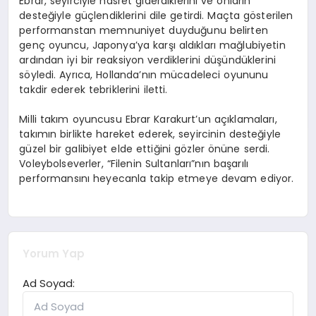
Ebrar, seyirciyle hasret giderdiklerini ve onların
desteğiyle güçlendiklerini dile getirdi. Maçta gösterilen
performanstan memnuniyet duyduğunu belirten
genç oyuncu, Japonya’ya karşı aldıkları mağlubiyetin
ardından iyi bir reaksiyon verdiklerini düşündüklerini
söyledi. Ayrıca, Hollanda’nın mücadeleci oyununu
takdir ederek tebriklerini iletti.
Milli takım oyuncusu Ebrar Karakurt’un açıklamaları,
takımın birlikte hareket ederek, seyircinin desteğiyle
güzel bir galibiyet elde ettiğini gözler önüne serdi.
Voleybolseverler, “Filenin Sultanları”nın başarılı
performansını heyecanla takip etmeye devam ediyor.
Yorum Yap
Ad Soyad: