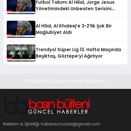
Futbol Takımı Al Hilal, Jorge Jesus
Yönetimindeki Unbeaten Serisini
Sonlandırdı
Al Hilal, Al Khaleej’e 3-2’lik Şok Bir
Mağlubiyet Aldı
Trendyol Süper Lig 13. Hafta Maçında
Beşiktaş, Göztepe’yi Ağırlıyor
Türkiye'den Dünya'ya Haber Bültenleri..
Reklam & İşbirliği:
habersonuclari@gmail.com