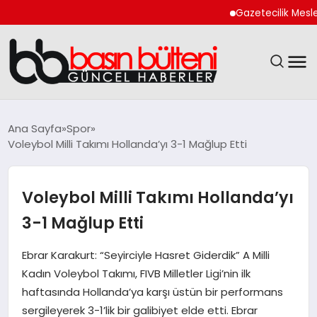
Gazetecilik Meslek Ya
ANASAYFA
Ana Sayfa
Spor
Voleybol Milli Takımı Hollanda’yı 3-1 Mağlup Etti
GÜNCEL
EKONOMI
Voleybol Milli Takımı Hollanda’yı
3-1 Mağlup Etti
MAGAZIN
Ebrar Karakurt: “Seyirciyle Hasret Giderdik” A Milli
SAĞLIK
Kadın Voleybol Takımı, FIVB Milletler Ligi’nin ilk
haftasında Hollanda’ya karşı üstün bir performans
SPOR
sergileyerek 3-1’lik bir galibiyet elde etti. Ebrar