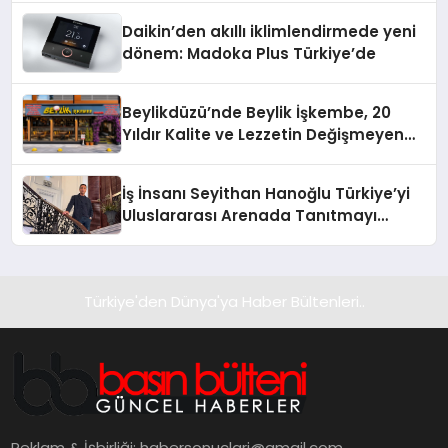
Daikin’den akıllı iklimlendirmede yeni
dönem: Madoka Plus Türkiye’de
Beylikdüzü’nde Beylik İşkembe, 20
Yıldır Kalite ve Lezzetin Değişmeyen
Adresi
İş İnsanı Seyithan Hanoğlu Türkiye’yi
Uluslararası Arenada Tanıtmayı
Hedefliyor
Türkiye'den Dünya'ya Haber Bültenleri..
Reklam & İşbirliği:
habersonuclari@gmail.com