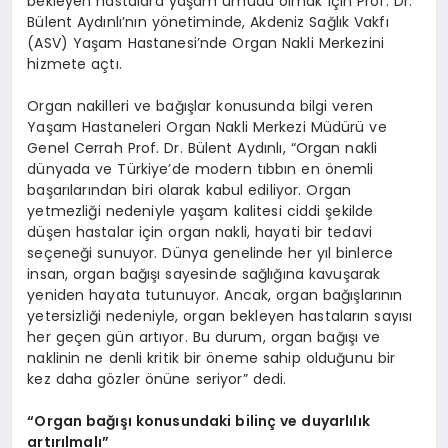
bekleyen hastalara yaşam umudu olmak için Prof. Dr.
Bülent Aydınlı’nın yönetiminde, Akdeniz Sağlık Vakfı
(ASV) Yaşam Hastanesi’nde Organ Nakli Merkezini
hizmete açtı.
Organ nakilleri ve bağışlar konusunda bilgi veren
Yaşam Hastaneleri Organ Nakli Merkezi Müdürü ve
Genel Cerrah Prof. Dr. Bülent Aydınlı, “Organ nakli
dünyada ve Türkiye’de modern tıbbın en önemli
başarılarından biri olarak kabul ediliyor. Organ
yetmezliği nedeniyle yaşam kalitesi ciddi şekilde
düşen hastalar için organ nakli, hayati bir tedavi
seçeneği sunuyor. Dünya genelinde her yıl binlerce
insan, organ bağışı sayesinde sağlığına kavuşarak
yeniden hayata tutunuyor. Ancak, organ bağışlarının
yetersizliği nedeniyle, organ bekleyen hastaların sayısı
her geçen gün artıyor. Bu durum, organ bağışı ve
naklinin ne denli kritik bir öneme sahip olduğunu bir
kez daha gözler önüne seriyor” dedi.
“
Organ bağışı konusundaki bilinç ve duyarlılık
art
ırılmalı”