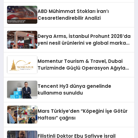
ABD Mühimmat Stokları İran’ı
Cesaretlendirebilir Analizi
Derya Arms, İstanbul Prohunt 2026’da
yeni nesil ürünlerini ve global marka
vizyonunu sergiledi
Momentur Tourism & Travel, Dubai
Turizminde Güçlü Operasyon Ağıyla
Fark Yaratıyor
Tencent Hy3 dünya genelinde
kullanıma sunuldu
Mars Türkiye’den “Köpeğini İşe Götür
Haftası” çağrısı
Filistinli Doktor Ebu Safiyye İsrail