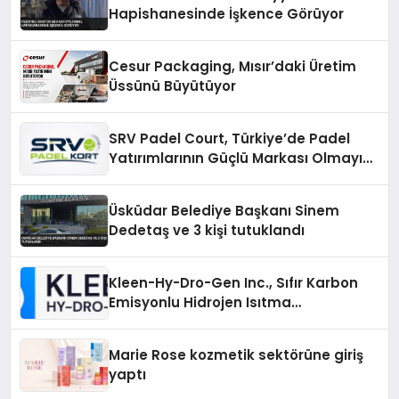
Hapishanesinde İşkence Görüyor
Cesur Packaging, Mısır’daki Üretim
Üssünü Büyütüyor
SRV Padel Court, Türkiye’de Padel
Yatırımlarının Güçlü Markası Olmayı
Sürdürüyor
Üsküdar Belediye Başkanı Sinem
Dedetaş ve 3 kişi tutuklandı
Kleen-Hy-Dro-Gen Inc., Sıfır Karbon
Emisyonlu Hidrojen Isıtma
Teknolojisinde ISO ve TSSA
Düzenleyici Onaylarını Aldı
Marie Rose kozmetik sektörüne giriş
yaptı