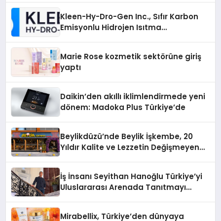
Kleen-Hy-Dro-Gen Inc., Sıfır Karbon
Emisyonlu Hidrojen Isıtma
Teknolojisinde ISO ve TSSA
Düzenleyici Onaylarını Aldı
Marie Rose kozmetik sektörüne giriş
yaptı
Daikin’den akıllı iklimlendirmede yeni
dönem: Madoka Plus Türkiye’de
Beylikdüzü’nde Beylik İşkembe, 20
Yıldır Kalite ve Lezzetin Değişmeyen
Adresi
İş İnsanı Seyithan Hanoğlu Türkiye’yi
Uluslararası Arenada Tanıtmayı
Hedefliyor
Mirabellix, Türkiye’den dünyaya