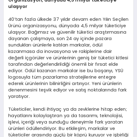
Organizasyon, dünyada 4,5 milyar tüketiciye
ulaşıyor
40’tan fazla ülkede 37 yıldır devam eden Yılın Seçilen
Ürünü organizasyonu, dünyada 4,5 milyar tüketiciye
ulaşıyor. Bağımsız ve güvenilir tüketici araştırmasına
dayanan çalışmaya, son 24 ay içinde pazara
sundukları ürünlerle katılan markalar, ödül
kazanmasa da inovasyona ve rakiplerine dair
değerli içgörüler ve ürünlerinin geniş bir tüketici kitlesi
tarafından değerlendirildiği önemli bir fırsat elde
ediyor. Ödül kazanan markalar ise bu başarıyı, YSÜ
logosuyla tüm pazarlama stratejilerine entegre
ederek ürünlerinin bilinirliğini artırıyor. Yeni ürünlerin
denenmesini teşvik ediyor ve satış noktalarında fark
yaratıyor.
Tüketiciler, kendi ihtiyaç ya da zevklerine hitap eden;
hayatlarını kolaylaştıran ya da tasarımı, teknolojisi,
işlevi, içeriği veya sunduğu deneyimle fark yaratan
ürünleri ödüllendiriyor. Bu etkileşim, markalar ve
tüketiciler arasında güçlü bir köprü kuruyor ve işbirliği