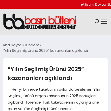
Filistinli Doktor Ebu Safi
ANASAYFA
Ana Sayfa
Gündem
“Yılın Seçilmiş Ürünü 2025” kazananları açıklandı
GÜNCEL
EKONOMI
“Yılın Seçilmiş Ürünü 2025”
kazananları açıklandı
MAGAZIN
Her yıl binlerce tüketicinin oylarıyla belirlenen Yılın
SAĞLIK
Seçilmiş Ürünü organizasyonunun 2025 sonuçları
açıklandı. Törende, Türk tüketicilerinin oylarıyla öne
SPOR
çıkan ve Yılın Seçilmiş Ürünü unvanını