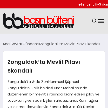
Tencent Hy3 dünya gen
ANASAYFA
Ana Sayfa
Gündem
Zonguldak’ta Mevlit Pilavı Skandalı
GÜNCEL
Zonguldak’ta Mevlit Pilavı
EKONOMI
Skandalı
MAGAZIN
Zonguldak’ta Gıda Zehirlenmesi Şüphesi
Zonguldak’ın Gelik beldesi Kırat Mahallesi’nde
SAĞLIK
düzenlenen bir mevlit sırasında ikram edilen pilav ve
tavuktan yiyen bazı kişiler, rahatsızlandı. Karın ağrısı
SPOR
ve kusma şikayetleriyle Zonguldak Atatürk Devlet