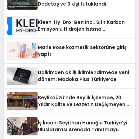
Dedetaş ve 3 kişi tutuklandı
Kleen-Hy-Dro-Gen Inc., Sıfır Karbon
Emisyonlu Hidrojen Isıtma
Teknolojisinde ISO ve TSSA
Düzenleyici Onaylarını Aldı
Marie Rose kozmetik sektörüne giriş
yaptı
Daikin’den akıllı iklimlendirmede yeni
dönem: Madoka Plus Türkiye’de
Beylikdüzü’nde Beylik İşkembe, 20
Yıldır Kalite ve Lezzetin Değişmeyen
Adresi
İş İnsanı Seyithan Hanoğlu Türkiye’yi
Uluslararası Arenada Tanıtmayı
Hedefliyor