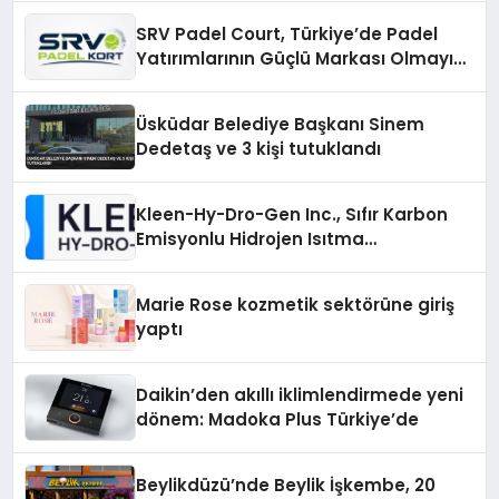
SRV Padel Court, Türkiye’de Padel
Yatırımlarının Güçlü Markası Olmayı
Sürdürüyor
Üsküdar Belediye Başkanı Sinem
Dedetaş ve 3 kişi tutuklandı
Kleen-Hy-Dro-Gen Inc., Sıfır Karbon
Emisyonlu Hidrojen Isıtma
Teknolojisinde ISO ve TSSA
Düzenleyici Onaylarını Aldı
Marie Rose kozmetik sektörüne giriş
yaptı
Daikin’den akıllı iklimlendirmede yeni
dönem: Madoka Plus Türkiye’de
Beylikdüzü’nde Beylik İşkembe, 20