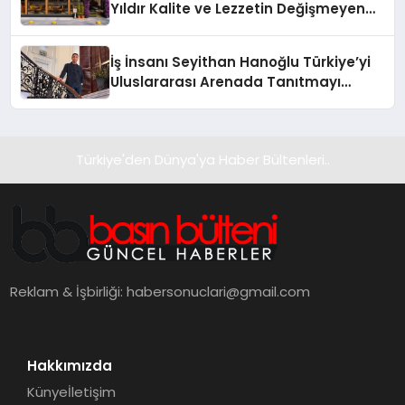
Yıldır Kalite ve Lezzetin Değişmeyen
Adresi
İş İnsanı Seyithan Hanoğlu Türkiye’yi
Uluslararası Arenada Tanıtmayı
Hedefliyor
Türkiye'den Dünya'ya Haber Bültenleri..
Reklam & İşbirliği:
habersonuclari@gmail.com
Hakkımızda
Künye
İletişim