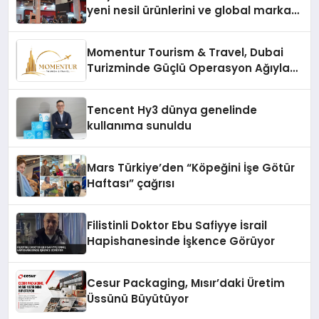
yeni nesil ürünlerini ve global marka
vizyonunu sergiledi
Momentur Tourism & Travel, Dubai
Turizminde Güçlü Operasyon Ağıyla
Fark Yaratıyor
Tencent Hy3 dünya genelinde
kullanıma sunuldu
Mars Türkiye’den “Köpeğini İşe Götür
Haftası” çağrısı
Filistinli Doktor Ebu Safiyye İsrail
Hapishanesinde İşkence Görüyor
Cesur Packaging, Mısır’daki Üretim
Üssünü Büyütüyor