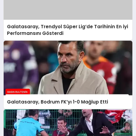
Galatasaray, Trendyol Süper Lig’de Tarihinin En İyi
Performansını Gösterdi
Galatasaray, Bodrum FK’yı 1-0 Mağlup Etti