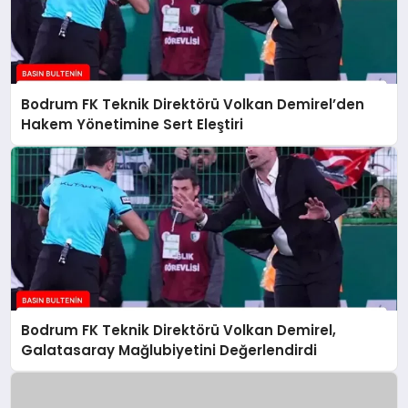
Bodrum FK Teknik Direktörü Volkan Demirel’den
Hakem Yönetimine Sert Eleştiri
Bodrum FK Teknik Direktörü Volkan Demirel,
Galatasaray Mağlubiyetini Değerlendirdi