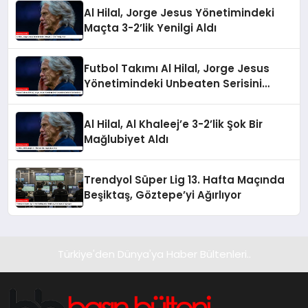
Al Hilal, Jorge Jesus Yönetimindeki
Maçta 3-2’lik Yenilgi Aldı
Futbol Takımı Al Hilal, Jorge Jesus
Yönetimindeki Unbeaten Serisini
Sonlandırdı
Al Hilal, Al Khaleej’e 3-2’lik Şok Bir
Mağlubiyet Aldı
Trendyol Süper Lig 13. Hafta Maçında
Beşiktaş, Göztepe’yi Ağırlıyor
Türkiye'den Dünya'ya Haber Bültenleri..