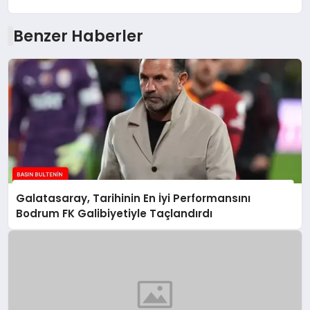
Benzer Haberler
Galatasaray, Tarihinin En İyi Performansını
Bodrum FK Galibiyetiyle Taçlandırdı