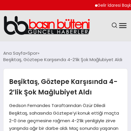
Gelir İdaresi Başkanlı
ANASAYFA
Ana Sayfa
Spor
Beşiktaş, Göztepe Karşısında 4-2’lik Şok Mağlubiyet Aldı
GÜNCEL
EKONOMI
Beşiktaş, Göztepe Karşısında 4-
2’lik Şok Mağlubiyet Aldı
MAGAZIN
Gedson Fernandes Taraftarından Özür Diledi
SAĞLIK
Beşiktaş, sahasında Göztepe’yi konuk ettiği maçta
2-0 öne geçmesine rağmen 4-2’lik yenilgiyle zirve
SPOR
yarışında ağır bir darbe aldı. Maç sonunda yaşanan