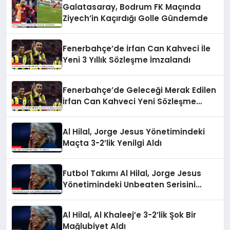
Galatasaray, Bodrum FK Maçında
Ziyech’in Kaçırdığı Golle Gündemde
Fenerbahçe’de İrfan Can Kahveci İle
Yeni 3 Yıllık Sözleşme İmzalandı
Fenerbahçe’de Geleceği Merak Edilen
İrfan Can Kahveci Yeni Sözleşme
İmzaladı
Al Hilal, Jorge Jesus Yönetimindeki
Maçta 3-2’lik Yenilgi Aldı
Futbol Takımı Al Hilal, Jorge Jesus
Yönetimindeki Unbeaten Serisini
Sonlandırdı
Al Hilal, Al Khaleej’e 3-2’lik Şok Bir
Mağlubiyet Aldı