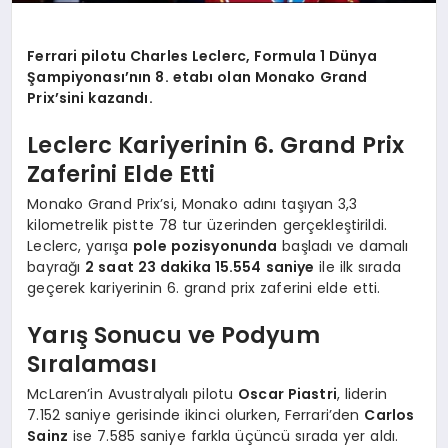
Ferrari pilotu Charles Leclerc, Formula 1 Dünya
Şampiyonası’nın 8. etabı olan Monako Grand
Prix’sini kazandı.
Leclerc Kariyerinin 6. Grand Prix
Zaferini Elde Etti
Monako Grand Prix’si, Monako adını taşıyan 3,3
kilometrelik pistte 78 tur üzerinden gerçekleştirildi.
Leclerc, yarışa
pole pozisyonunda
başladı ve damalı
bayrağı
2 saat 23 dakika 15.554 saniye
ile ilk sırada
geçerek kariyerinin 6. grand prix zaferini elde etti.
Yarış Sonucu ve Podyum
Sıralaması
McLaren’in Avustralyalı pilotu
Oscar Piastri
, liderin
7.152 saniye gerisinde ikinci olurken, Ferrari’den
Carlos
Sainz
ise 7.585 saniye farkla üçüncü sırada yer aldı.