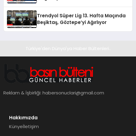
Trendyol Süper Lig 13. Hafta Maçında
Beşiktaş, Göztepe’yi Ağırlıyor
Türkiye'den Dünya'ya Haber Bültenleri..
Reklam & İşbirliği:
habersonuclari@gmail.com
Hakkımızda
Künye
İletişim