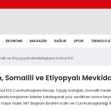
EKONOMI
MAGAZIN
SAĞLIK
SPOR
TEKNOLOJI
i ve Etiyopyalı Mevkidaşlarını Kabul Etti
omalili ve Etiyopyalı Mevkidaş
abul Etti Cumhurbaşkanı Recep Tayyip Erdoğan, Somalili me
pısında karşılanan liderler tokalaşarak poz verdikten sonra h
ı Yaşar Güler, MİT Başkanı İbrahim Kalın ve Cumhurbaşkanlığı İ