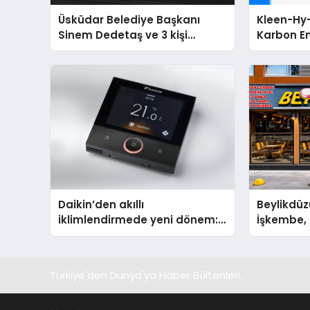
Üsküdar Belediye Başkanı
Kleen-Hy-
Sinem Dedetaş ve 3 kişi
Karbon Em
tutuklandı
Isıtma Te
TSSA Düze
Aldı
Daikin’den akıllı
Beylikdüz
iklimlendirmede yeni dönem:
İşkembe, 2
Madoka Plus Türkiye’de
Lezzetin 
Türkiye'den Dünya'ya Haber Bültenleri..