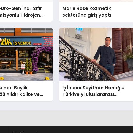
Dro-Gen Inc., Sıfır
Marie Rose kozmetik
isyonlu Hidrojen
sektörüne giriş yaptı
knolojisinde ISO ve
nleyici Onaylarını
ü’nde Beylik
İş İnsanı Seyithan Hanoğlu
0 Yıldır Kalite ve
Türkiye’yi Uluslararası
Değişmeyen Adresi
Arenada Tanıtmayı Hedefliyo