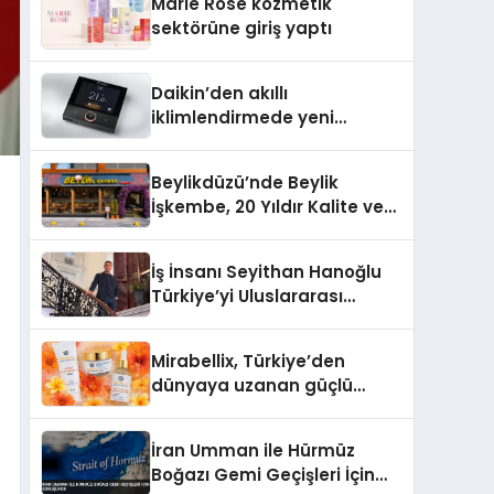
Marie Rose kozmetik
Aldı
sektörüne giriş yaptı
Daikin’den akıllı
iklimlendirmede yeni
dönem: Madoka Plus
Türkiye’de
Beylikdüzü’nde Beylik
İşkembe, 20 Yıldır Kalite ve
Lezzetin Değişmeyen Adresi
İş İnsanı Seyithan Hanoğlu
Türkiye’yi Uluslararası
Arenada Tanıtmayı
Hedefliyor
Mirabellix, Türkiye’den
dünyaya uzanan güçlü
büyümesini sürdürüyor
İran Umman ile Hürmüz
Boğazı Gemi Geçişleri İçin