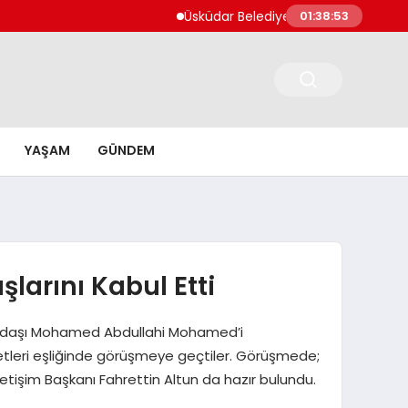
Üsküdar Belediye Başkanı Sinem Dedetaş v
01:38:54
YAŞAM
GÜNDEM
larını Kabul Etti
vkidaşı Mohamed Abdullahi Mohamed’i
eyetleri eşliğinde görüşmeye geçtiler. Görüşmede;
letişim Başkanı Fahrettin Altun da hazır bulundu.