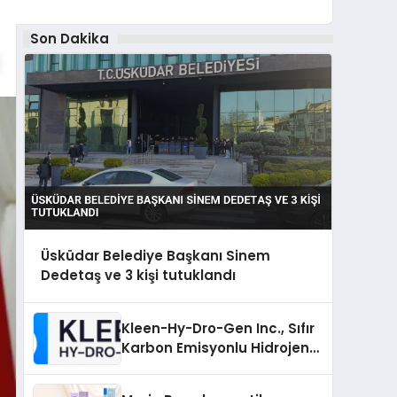
Son Dakika
Üsküdar Belediye Başkanı Sinem
Dedetaş ve 3 kişi tutuklandı
Kleen-Hy-Dro-Gen Inc., Sıfır
Karbon Emisyonlu Hidrojen
Isıtma Teknolojisinde ISO ve
TSSA Düzenleyici Onaylarını