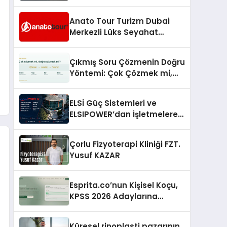
Görüşüyor
Anato Tour Turizm Dubai
Merkezli Lüks Seyahat
Hizmetleriyle Küresel
Turizmde Öne Çıkıyor
Çıkmış Soru Çözmenin Doğru
Yöntemi: Çok Çözmek mi,
Doğru Çözmek mi?
ELSİ Güç Sistemleri ve
ELSIPOWER’dan İşletmelere
Güvenilir Enerji Çözümleri
Çorlu Fizyoterapi Kliniği FZT.
Yusuf KAZAR
Esprita.co’nun Kişisel Koçu,
KPSS 2026 Adaylarına
Haftalık Çalışma Programı
Kuruyor
Küresel rinoplasti pazarının