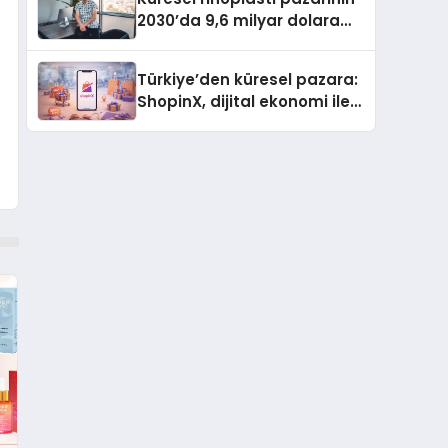
2030’da 9,6 milyar dolara
ulaşması bekleniyor
Türkiye’den küresel pazara:
ShopinX, dijital ekonomi ile
gerçek dünya alışverişini bir
araya getirmeyi hedefliyor