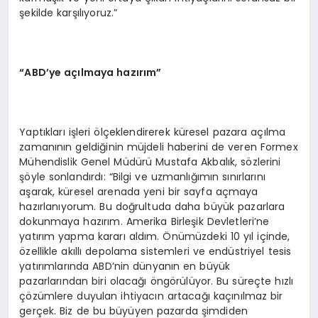
şekilde karşılıyoruz.”
“ABD’ye açılmaya hazırım”
Yaptıkları işleri ölçeklendirerek küresel pazara açılma
zamanının geldiğinin müjdeli haberini de veren Formex
Mühendislik Genel Müdürü Mustafa Akbalık, sözlerini
şöyle sonlandırdı: “Bilgi ve uzmanlığımın sınırlarını
aşarak, küresel arenada yeni bir sayfa açmaya
hazırlanıyorum. Bu doğrultuda daha büyük pazarlara
dokunmaya hazırım. Amerika Birleşik Devletleri’ne
yatırım yapma kararı aldım. Önümüzdeki 10 yıl içinde,
özellikle akıllı depolama sistemleri ve endüstriyel tesis
yatırımlarında ABD’nin dünyanın en büyük
pazarlarından biri olacağı öngörülüyor. Bu süreçte hızlı
çözümlere duyulan ihtiyacın artacağı kaçınılmaz bir
gerçek. Biz de bu büyüyen pazarda şimdiden