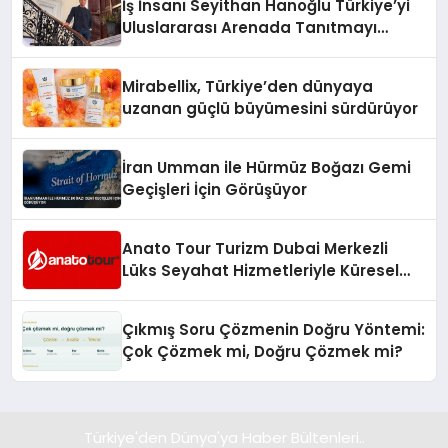
İş İnsanı Seyithan Hanoğlu Türkiye’yi
Uluslararası Arenada Tanıtmayı
Hedefliyor
Mirabellix, Türkiye’den dünyaya
uzanan güçlü büyümesini sürdürüyor
İran Umman ile Hürmüz Boğazı Gemi
Geçişleri İçin Görüşüyor
Anato Tour Turizm Dubai Merkezli
Lüks Seyahat Hizmetleriyle Küresel
Turizmde Öne Çıkıyor
Çıkmış Soru Çözmenin Doğru Yöntemi:
Çok Çözmek mi, Doğru Çözmek mi?
Türkiye'den Dünya'ya Haber Bültenleri..