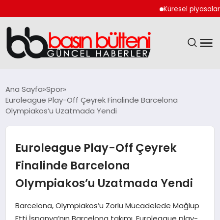
Küresel piyasalarda ka
ANASAYFA
Ana Sayfa
Spor
Euroleague Play-Off Çeyrek Finalinde Barcelona
GÜNCEL
Olympiakos’u Uzatmada Yendi
EKONOMI
Euroleague Play-Off Çeyrek
MAGAZIN
Finalinde Barcelona
Olympiakos’u Uzatmada Yendi
SAĞLIK
Barcelona, Olympiakos’u Zorlu Mücadelede Mağlup
SPOR
Etti İspanya’nın Barcelona takımı, Euroleague play-