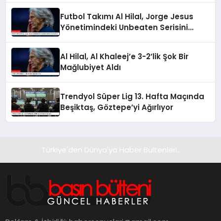
Futbol Takımı Al Hilal, Jorge Jesus
Yönetimindeki Unbeaten Serisini
Sonlandırdı
Al Hilal, Al Khaleej’e 3-2’lik Şok Bir
Mağlubiyet Aldı
Trendyol Süper Lig 13. Hafta Maçında
Beşiktaş, Göztepe’yi Ağırlıyor
Türkiye'den Dünya'ya Haber Bültenleri..