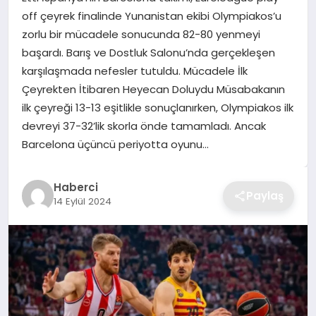
off çeyrek finalinde Yunanistan ekibi Olympiakos’u
TEKNOLOJI
zorlu bir mücadele sonucunda 82-80 yenmeyi
başardı. Barış ve Dostluk Salonu’nda gerçekleşen
YAŞAM
karşılaşmada nefesler tutuldu. Mücadele İlk
Çeyrekten İtibaren Heyecan Doluydu Müsabakanın
GÜNDEM
ilk çeyreği 13-13 eşitlikle sonuçlanırken, Olympiakos ilk
devreyi 37-32’lik skorla önde tamamladı. Ancak
Barcelona üçüncü periyotta oyunu…
Haberci
Paylaş
14 Eylül 2024