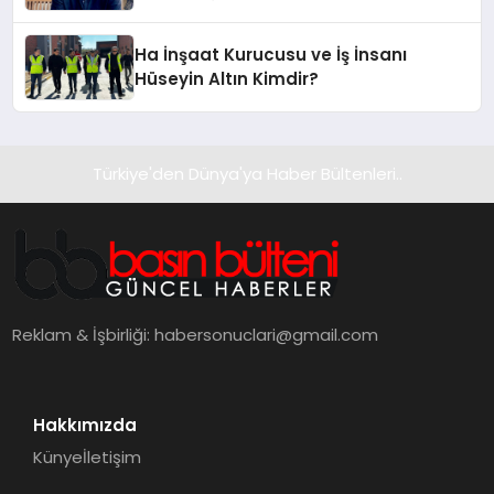
Hotel’i Zirveye Taşımaya Geliyor!
Ha İnşaat Kurucusu ve İş İnsanı
Hüseyin Altın Kimdir?
Türkiye'den Dünya'ya Haber Bültenleri..
Reklam & İşbirliği:
habersonuclari@gmail.com
Hakkımızda
Künye
İletişim