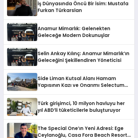
İş Dünyasında Öncü Bir İsim: Mustafa
Furkan Türkarslan
Anamur Mimarlık: Gelenekten
Geleceğe Modern Dokunuşlar
Selin Ankay Kılınç: Anamur Mimarlık’ın
Geleceğini Şekillendiren Yöneticisi
Side Liman Kutsal Alanı Hamam
Yapısının Kazı ve Onarımı Selectum
Hotels&Resorts’un da Katkılarıyla
Tamamlandı
Türk girişimci, 10 milyon havluyu her
yıl ABD’li tüketicilerle buluşturuyor
The Special One’ın Yeni Adresi: Ege
Ceylanoğlu, Casa Fora Beach Resort