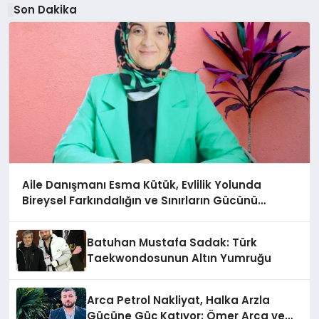
Son Dakika
Aile Danışmanı Esma Kütük, Evlilik Yolunda
Bireysel Farkındalığın ve Sınırların Gücünü
Anlatıyor
Batuhan Mustafa Sadak: Türk
Taekwondosunun Altın Yumruğu
Arca Petrol Nakliyat, Halka Arzla
Gücüne Güç Katıyor: Ömer Arca ve