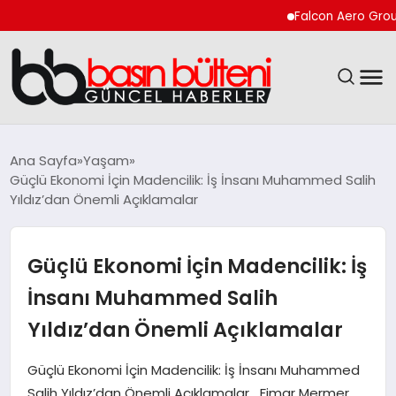
Falcon Aero Group, Küre
ANASAYFA
Ana Sayfa
Yaşam
Güçlü Ekonomi İçin Madencilik: İş İnsanı Muhammed Salih
GÜNCEL
Yıldız’dan Önemli Açıklamalar
EKONOMI
Güçlü Ekonomi İçin Madencilik: İş
MAGAZIN
İnsanı Muhammed Salih
Yıldız’dan Önemli Açıklamalar
SAĞLIK
Güçlü Ekonomi İçin Madencilik: İş İnsanı Muhammed
SPOR
Salih Yıldız’dan Önemli Açıklamalar Fimar Mermer