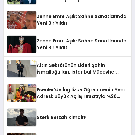
Mehmet Arca’dan Sektöre Güçlü
Yatırım
Zenne Emre Aşık: Sahne Sanatlarında
Yeni Bir Yıldız
Zenne Emre Aşık: Sahne Sanatlarında
Yeni Bir Yıldız
Altın Sektörünün Lideri Şahin
İsmailoğulları, İstanbul Mücevher
Fuarı’nda Parladı ￼
Esenler’de İngilizce Öğrenmenin Yeni
Adresi: Büyük Açılış Fırsatıyla %20
İndirim!
Sterk Berzah Kimdir?