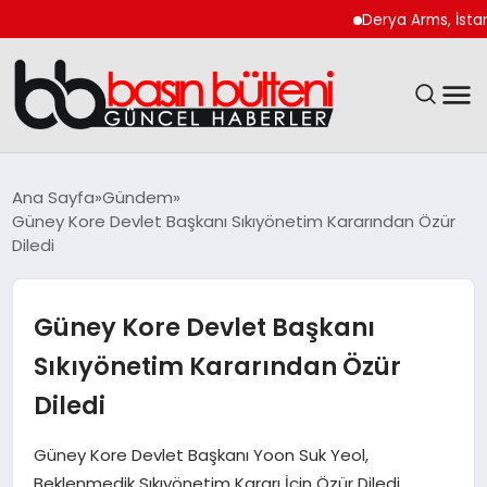
Derya Arms, İstanbul Pr
ANASAYFA
Ana Sayfa
Gündem
Güney Kore Devlet Başkanı Sıkıyönetim Kararından Özür
GÜNCEL
Diledi
EKONOMI
Güney Kore Devlet Başkanı
MAGAZIN
Sıkıyönetim Kararından Özür
Diledi
SAĞLIK
Güney Kore Devlet Başkanı Yoon Suk Yeol,
SPOR
Beklenmedik Sıkıyönetim Kararı İçin Özür Diledi