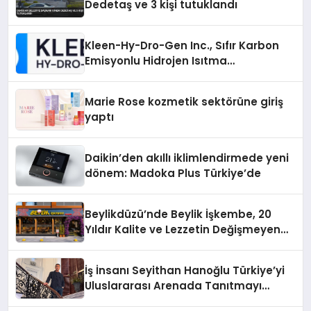
Dedetaş ve 3 kişi tutuklandı
Kleen-Hy-Dro-Gen Inc., Sıfır Karbon
Emisyonlu Hidrojen Isıtma
Teknolojisinde ISO ve TSSA
Düzenleyici Onaylarını Aldı
Marie Rose kozmetik sektörüne giriş
yaptı
Daikin’den akıllı iklimlendirmede yeni
dönem: Madoka Plus Türkiye’de
Beylikdüzü’nde Beylik İşkembe, 20
Yıldır Kalite ve Lezzetin Değişmeyen
Adresi
İş İnsanı Seyithan Hanoğlu Türkiye’yi
Uluslararası Arenada Tanıtmayı
Hedefliyor