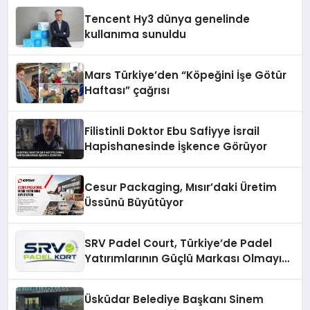
Tencent Hy3 dünya genelinde
kullanıma sunuldu
Mars Türkiye’den “Köpeğini İşe Götür
Haftası” çağrısı
Filistinli Doktor Ebu Safiyye İsrail
Hapishanesinde İşkence Görüyor
Cesur Packaging, Mısır’daki Üretim
Üssünü Büyütüyor
SRV Padel Court, Türkiye’de Padel
Yatırımlarının Güçlü Markası Olmayı
Sürdürüyor
Üsküdar Belediye Başkanı Sinem