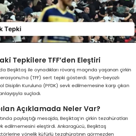
i Tepkilere TFF’den Eleştiri
da Beşiktaş ile oynadıkları rövanş maçında yaşanan çirkin
erasyonu’na (TFF) sert tepki gösterdi. Siyah-beyazlı
bol Disiplin Kuruluna (PFDK) sevk edilmemesine karşı çıkan
nlayışıyla suçladı.
ılan Açıklamada Neler Var?
altında paylaştığı mesajda, Beşiktaş’ın çirkin tezahüratları
evk edilmemesini eleştirdi. Ankaragücü, Beşiktaş
rektörlerine yönelik küfürlü tezahüratının görmezden