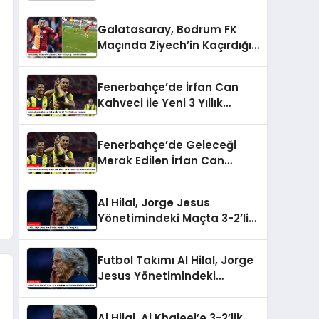
Galatasaray, Bodrum FK
Maçında Ziyech’in Kaçırdığı
Golle Gündemde
Fenerbahçe’de İrfan Can
Kahveci İle Yeni 3 Yıllık
Sözleşme İmzalandı
Fenerbahçe’de Geleceği
Merak Edilen İrfan Can
Kahveci Yeni Sözleşme
İmzaladı
Al Hilal, Jorge Jesus
Yönetimindeki Maçta 3-2’lik
Yenilgi Aldı
Futbol Takımı Al Hilal, Jorge
Jesus Yönetimindeki
Unbeaten Serisini
Sonlandırdı
Al Hilal, Al Khaleej’e 3-2’lik