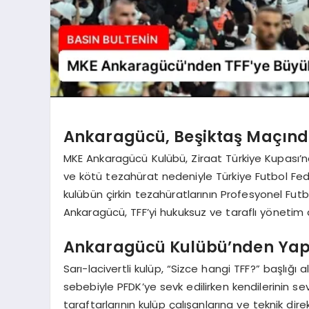
Ankaragücü, Beşiktaş Maçındak
MKE Ankaragücü Kulübü, Ziraat Türkiye Kupası’n
ve kötü tezahürat nedeniyle Türkiye Futbol Fed
kulübün çirkin tezahüratlarının Profesyonel Fut
Ankaragücü, TFF’yi hukuksuz ve taraflı yönetim a
Ankaragücü Kulübü’nden Yap
Sarı-lacivertli kulüp, “Sizce hangi TFF?” başlığı 
sebebiyle PFDK’ye sevk edilirken kendilerinin s
taraftarlarının kulüp çalışanlarına ve teknik di