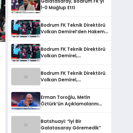
Galatasaray, Bodrum FK’yı
1-0 Mağlup Etti
Bodrum FK Teknik Direktörü
Volkan Demirel’den Hakem
Yönetimine Sert Eleştiri
Bodrum FK Teknik Direktörü
Volkan Demirel,
Galatasaray Mağlubiyetini
Değerlendirdi
Bodrum FK Teknik Direktörü
Volkan Demirel,
Galatasaray Mağlubiyetini
Değerlendirdi
Erman Toroğlu, Metin
Öztürk’ün Açıklamalarını
Değerlendirdi
Batshuayi: “İyi Bir
Galatasaray Göremedik”