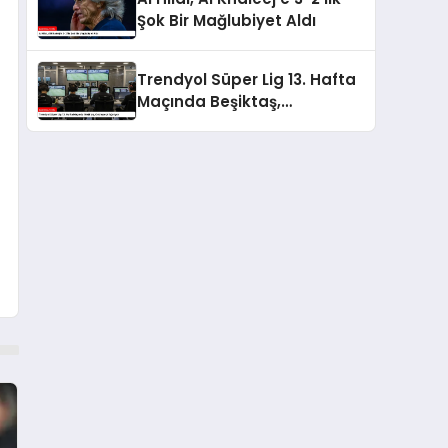
Şok Bir Mağlubiyet Aldı
Trendyol Süper Lig 13. Hafta
Maçında Beşiktaş,
Göztepe’yi Ağırlıyor