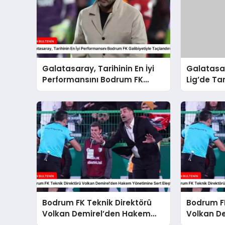
Galatasaray, Tarihinin En İyi
Galatasa
Performansını Bodrum FK
Lig’de Tar
Galibiyetiyle Taçlandırdı
Performan
Bodrum FK Teknik Direktörü
Bodrum FK
Volkan Demirel’den Hakem
Volkan D
Yönetimine Sert Eleştiri
Mağlubiye