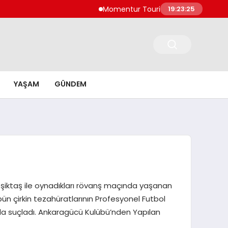
Momentur Tourism & Travel, Dubai Turizm
19:23:26
YAŞAM
GÜNDEM
eşiktaş ile oynadıkları rövanş maçında yaşanan
ün çirkin tezahüratlarının Profesyonel Futbol
ıyla suçladı. Ankaragücü Kulübü’nden Yapılan