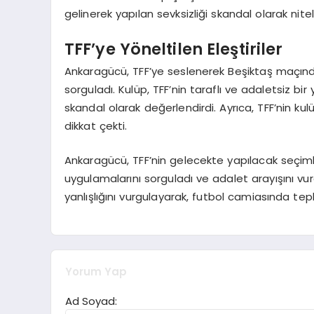
gelinerek yapılan sevksizliği skandal olarak nitel
TFF’ye Yöneltilen Eleştiriler
Ankaragücü, TFF’ye seslenerek Beşiktaş maçında
sorguladı. Kulüp, TFF’nin taraflı ve adaletsiz b
skandal olarak değerlendirdi. Ayrıca, TFF’nin k
dikkat çekti.
Ankaragücü, TFF’nin gelecekte yapılacak seçiml
uygulamalarını sorguladı ve adalet arayışını vur
yanlışlığını vurgulayarak, futbol camiasında t
Yorum Yap
Ad Soyad: