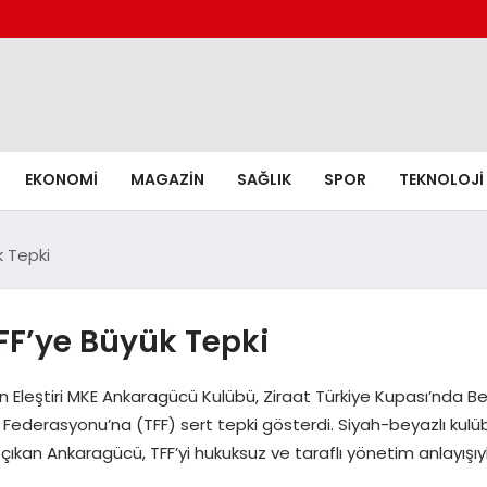
EKONOMI
MAGAZIN
SAĞLIK
SPOR
TEKNOLOJI
 Tepki
F’ye Büyük Tepki
 Eleştiri MKE Ankaragücü Kulübü, Ziraat Türkiye Kupası’nda B
 Federasyonu’na (TFF) sert tepki gösterdi. Siyah-beyazlı kulüb
 çıkan Ankaragücü, TFF’yi hukuksuz ve taraflı yönetim anlayış