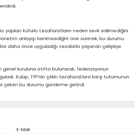
endirdi.
 yapılan küfürlü tezahüratların neden sevk edilmediğini
ir yönetim anlayışı benimsediğini öne sürerek, bu durumu
ulübe daha önce uyguladığı cezalarla yaşanan çelişkiye
i genel kuruluna atıfta bulunarak, federasyonun
guladı. Kulüp, TFF’nin çirkin tezahüratlara karşı tutumunun
epki çeken bu durumu gündeme getirdi.
E-Mail: