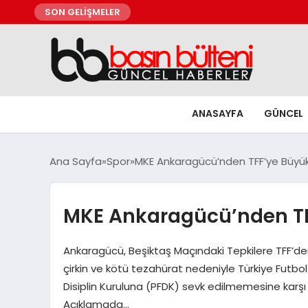
SON GELİŞMELER
ANASAYFA
GÜNCEL
Ana Sayfa
Spor
MKE Ankaragücü’nden TFF’ye Büyük
MKE Ankaragücü’nden TF
Ankaragücü, Beşiktaş Maçındaki Tepkilere TFF’den
çirkin ve kötü tezahürat nedeniyle Türkiye Futbol
Disiplin Kuruluna (PFDK) sevk edilmemesine karşı
Açıklamada…