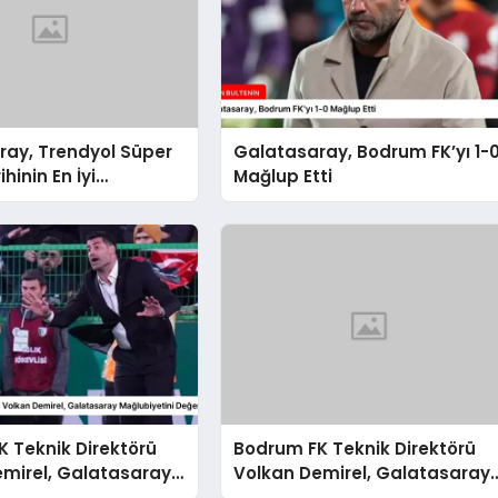
ray, Trendyol Süper
Galatasaray, Bodrum FK’yı 1-
ihinin En İyi
Mağlup Etti
sını Gösterdi
 Teknik Direktörü
Bodrum FK Teknik Direktörü
emirel, Galatasaray
Volkan Demirel, Galatasaray
tini Değerlendirdi
Mağlubiyetini Değerlendirdi