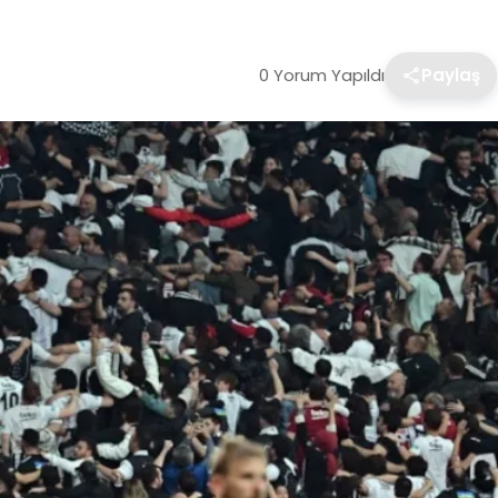
0 Yorum Yapıldı
Paylaş