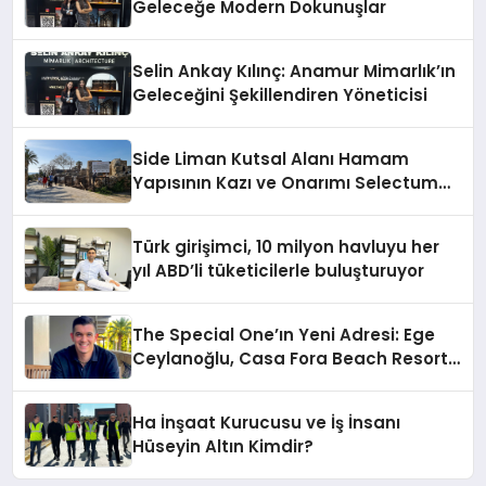
Geleceğe Modern Dokunuşlar
Selin Ankay Kılınç: Anamur Mimarlık’ın
Geleceğini Şekillendiren Yöneticisi
Side Liman Kutsal Alanı Hamam
Yapısının Kazı ve Onarımı Selectum
Hotels&Resorts’un da Katkılarıyla
Tamamlandı
Türk girişimci, 10 milyon havluyu her
yıl ABD’li tüketicilerle buluşturuyor
The Special One’ın Yeni Adresi: Ege
Ceylanoğlu, Casa Fora Beach Resort
Hotel’i Zirveye Taşımaya Geliyor!
Ha İnşaat Kurucusu ve İş İnsanı
Hüseyin Altın Kimdir?