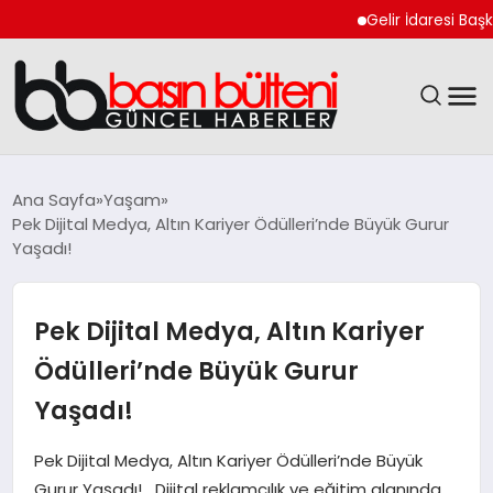
Gelir İdaresi Başkanlığı 
ANASAYFA
Ana Sayfa
Yaşam
Pek Dijital Medya, Altın Kariyer Ödülleri’nde Büyük Gurur
GÜNCEL
Yaşadı!
EKONOMI
Pek Dijital Medya, Altın Kariyer
MAGAZIN
Ödülleri’nde Büyük Gurur
Yaşadı!
SAĞLIK
Pek Dijital Medya, Altın Kariyer Ödülleri’nde Büyük
SPOR
Gurur Yaşadı! Dijital reklamcılık ve eğitim alanında