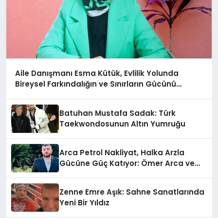
Aile Danışmanı Esma Kütük, Evlilik Yolunda
Bireysel Farkındalığın ve Sınırların Gücünü
Anlatıyor
Batuhan Mustafa Sadak: Türk
Taekwondosunun Altın Yumruğu
Arca Petrol Nakliyat, Halka Arzla
Gücüne Güç Katıyor: Ömer Arca ve
Mehmet Arca’dan Sektöre Güçlü
Yatırım
Zenne Emre Aşık: Sahne Sanatlarında
Yeni Bir Yıldız