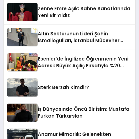
Zenne Emre Aşık: Sahne Sanatlarında
Yeni Bir Yıldız
Altın Sektörünün Lideri Şahin
İsmailoğulları, İstanbul Mücevher
Fuarı’nda Parladı ￼
Esenler’de İngilizce Öğrenmenin Yeni
Adresi: Büyük Açılış Fırsatıyla %20
İndirim!
Sterk Berzah Kimdir?
İş Dünyasında Öncü Bir İsim: Mustafa
Furkan Türkarslan
Anamur Mimarlık: Gelenekten