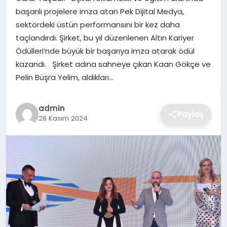
başarılı projelere imza atan Pek Dijital Medya,
TEKNOLOJI
sektördeki üstün performansını bir kez daha
taçlandırdı. Şirket, bu yıl düzenlenen Altın Kariyer
YAŞAM
Ödülleri’nde büyük bir başarıya imza atarak ödül
kazandı. Şirket adına sahneye çıkan Kaan Gökçe ve
GÜNDEM
Pelin Büşra Yelim, aldıkları…
admin
Paylaş
28 Kasım 2024