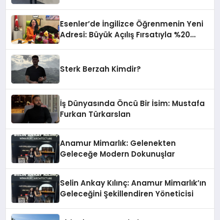
Fuarı’nda Parladı ￼
Esenler’de İngilizce Öğrenmenin Yeni
Adresi: Büyük Açılış Fırsatıyla %20
İndirim!
Sterk Berzah Kimdir?
İş Dünyasında Öncü Bir İsim: Mustafa
Furkan Türkarslan
Anamur Mimarlık: Gelenekten
Geleceğe Modern Dokunuşlar
Selin Ankay Kılınç: Anamur Mimarlık’ın
Geleceğini Şekillendiren Yöneticisi