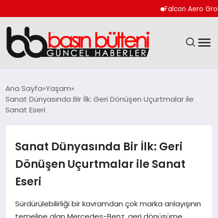
Falcon Aero Group, Küre
ANASAYFA
Ana Sayfa
Yaşam
Sanat Dünyasında Bir İlk: Geri Dönüşen Uçurtmalar ile
GÜNCEL
Sanat Eseri
EKONOMI
Sanat Dünyasında Bir İlk: Geri
MAGAZIN
Dönüşen Uçurtmalar ile Sanat
Eseri
SAĞLIK
Sürdürülebilirliği bir kavramdan çok marka anlayışının
SPOR
temeline alan Mercedes-Benz, geri dönüşüme