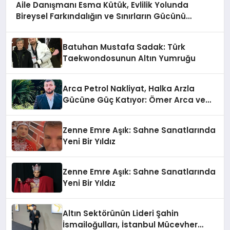
Aile Danışmanı Esma Kütük, Evlilik Yolunda
Bireysel Farkındalığın ve Sınırların Gücünü
Anlatıyor
Batuhan Mustafa Sadak: Türk
Taekwondosunun Altın Yumruğu
Arca Petrol Nakliyat, Halka Arzla
Gücüne Güç Katıyor: Ömer Arca ve
Mehmet Arca’dan Sektöre Güçlü
Yatırım
Zenne Emre Aşık: Sahne Sanatlarında
Yeni Bir Yıldız
Zenne Emre Aşık: Sahne Sanatlarında
Yeni Bir Yıldız
Altın Sektörünün Lideri Şahin
İsmailoğulları, İstanbul Mücevher