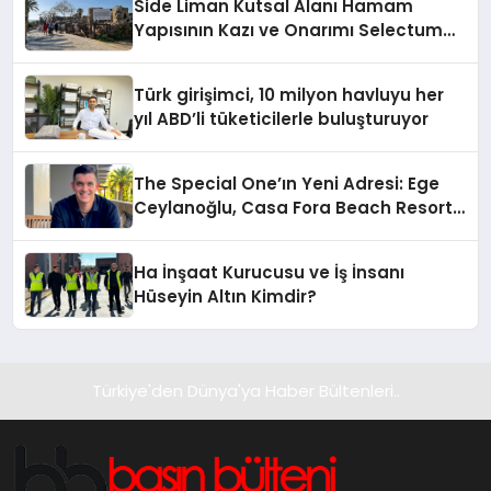
Side Liman Kutsal Alanı Hamam
Yapısının Kazı ve Onarımı Selectum
Hotels&Resorts’un da Katkılarıyla
Tamamlandı
Türk girişimci, 10 milyon havluyu her
yıl ABD’li tüketicilerle buluşturuyor
The Special One’ın Yeni Adresi: Ege
Ceylanoğlu, Casa Fora Beach Resort
Hotel’i Zirveye Taşımaya Geliyor!
Ha İnşaat Kurucusu ve İş İnsanı
Hüseyin Altın Kimdir?
Türkiye'den Dünya'ya Haber Bültenleri..