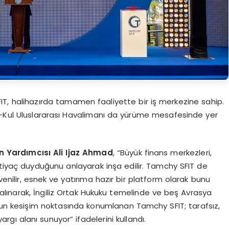
FIT, halihazırda tamamen faaliyette bir iş merkezine sahip.
k-Kul Uluslararası Havalimanı da yürüme mesafesinde yer
n Yardımcısı Ali Ijaz Ahmad
, “Büyük finans merkezleri,
htiyaç duyduğunu anlayarak inşa edilir. Tamchy SFIT de
enilir, esnek ve yatırıma hazır bir platform olarak bunu
 alınarak, İngiliz Ortak Hukuku temelinde ve beş Avrasya
unun kesişim noktasında konumlanan Tamchy SFIT; tarafsız,
argı alanı sunuyor” ifadelerini kullandı.