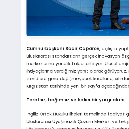
Cumhurbaşkanı Sadır Caparov
, açılışta ya
uluslararası standartların gerçek inovasyon özg
merkezlerine yönelik talebi artırıyor. Ulusal pro
ihtiyaçlarına verdiğimiz yanıt olarak görüyoru
trendlere göre değişmeyecek kurallarla, sıfırda
Kırgızistan tarihinde yeni bir sayfa açacağında
Tarafsız, bağımsız ve kalıcı bir yargı alanı
İngiliz Ortak Hukuku ilkeleri temelinde faaliyet
Uluslararası Uyuşmazlık Çözüm Merkezi ve tek pen
kâr, temettü, sermaye kazancı ve KDV üzerinden