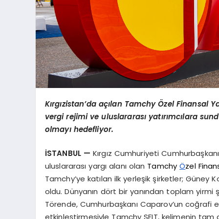
Kırgızistan’da açılan Tamchy Özel Finansal Yat
vergi rejimi ve uluslararası yatırımcılara su
olmayı hedefliyor.
İSTANBUL —
Kırgız Cumhuriyeti Cumhurbaşkanı Sa
uluslararası yargı alanı olan
Tamchy
Ö
zel Finan
Tamchy’ye katılan ilk yerleşik şirketler; Güney 
oldu. Dünyanın dört bir yanından toplam yirmi 
Törende, Cumhurbaşkanı Caparov’un coğrafi eti
etkinleştirmesiyle Tamchy SFIT, kelimenin tam an