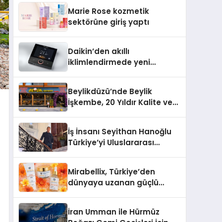
TSSA Düzenleyici Onaylarını
Marie Rose kozmetik
Aldı
sektörüne giriş yaptı
Daikin’den akıllı
iklimlendirmede yeni
dönem: Madoka Plus
Türkiye’de
Beylikdüzü’nde Beylik
İşkembe, 20 Yıldır Kalite ve
Lezzetin Değişmeyen Adresi
İş İnsanı Seyithan Hanoğlu
Türkiye’yi Uluslararası
Arenada Tanıtmayı
Hedefliyor
Mirabellix, Türkiye’den
dünyaya uzanan güçlü
büyümesini sürdürüyor
İran Umman ile Hürmüz