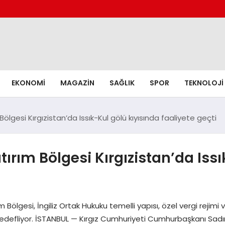
EKONOMI
MAGAZIN
SAĞLIK
SPOR
TEKNOLOJI
lgesi Kırgızistan’da Issık-Kul gölü kıyısında faaliyete geçti
ırım Bölgesi Kırgızistan’da Issı
 Bölgesi, İngiliz Ortak Hukuku temelli yapısı, özel vergi rejimi
edefliyor. İSTANBUL — Kırgız Cumhuriyeti Cumhurbaşkanı Sadır C