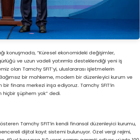
ptığı konuşmada, “Küresel ekonomideki değişimler,
ürlüğü ve uzun vadeli yatırımla desteklendiği yeni iş
jemiz olan Tamchy SFIT’yi, uluslararası işletmelerin
z. Bağımsız bir mahkeme, modern bir düzenleyici kurum ve
n bir finans merkezi inşa ediyoruz. Tamchy SFIT’in
n hiçbir şüphem yok” dedi.
 gösteren Tamchy SFIT’in kendi finansal düzenleyici kurumu,
cereli dijital kayıt sistemi bulunuyor. Özel vergi rejimi,
 49 yıl boyunca %0 vergi oranını garanti ediyor; yüzde 100