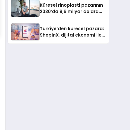
Kuruyor
Küresel rinoplasti pazarının
2030’da 9,6 milyar dolara
ulaşması bekleniyor
Türkiye’den küresel pazara:
ShopinX, dijital ekonomi ile
gerçek dünya alışverişini bir
araya getirmeyi hedefliyor