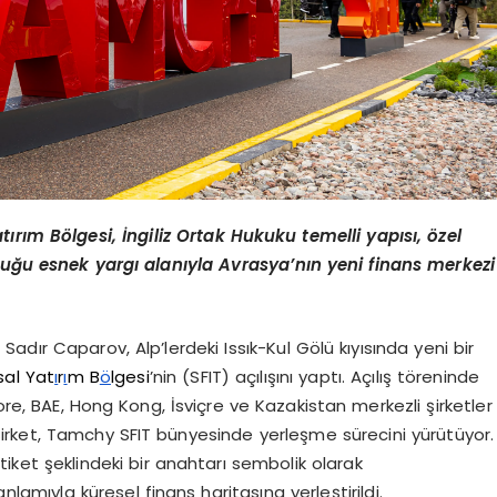
ırım Bölgesi, İngiliz Ortak Hukuku temelli yapısı, özel
nduğu esnek yargı alanıyla Avrasya’nın yeni finans merkezi
dır Caparov, Alp’lerdeki Issık-Kul Gölü kıyısında yeni bir
sal Yat
ı
r
ı
m B
ö
lgesi
’nin (SFIT) açılışını yaptı. Açılış töreninde
Kore, BAE, Hong Kong, İsviçre ve Kazakistan merkezli şirketler
şirket, Tamchy SFIT bünyesinde yerleşme sürecini yürütüyor.
ket şeklindeki bir anahtarı sembolik olarak
lamıyla küresel finans haritasına yerleştirildi.