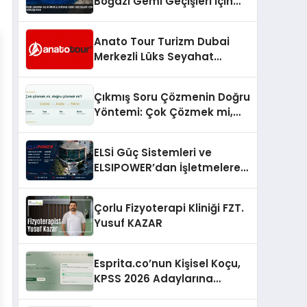
Boğazı Gemi Geçişleri İçin
Görüşüyor
Anato Tour Turizm Dubai
Merkezli Lüks Seyahat
Hizmetleriyle Küresel
Turizmde Öne Çıkıyor
Çıkmış Soru Çözmenin Doğru
Yöntemi: Çok Çözmek mi,
Doğru Çözmek mi?
ELSİ Güç Sistemleri ve
ELSIPOWER’dan İşletmelere
Güvenilir Enerji Çözümleri
Çorlu Fizyoterapi Kliniği FZT.
Yusuf KAZAR
Esprita.co’nun Kişisel Koçu,
KPSS 2026 Adaylarına
Haftalık Çalışma Programı