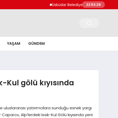
Üsküdar Belediye Başkanı Sinem Dedetaş ve 3 kişi 
22:53:30
YAŞAM
GÜNDEM
k-Kul gölü kıyısında
 ve uluslararası yatırımcılara sunduğu esnek yargı
aparov, Alp’lerdeki Issık-Kul Gölü kıyısında yeni