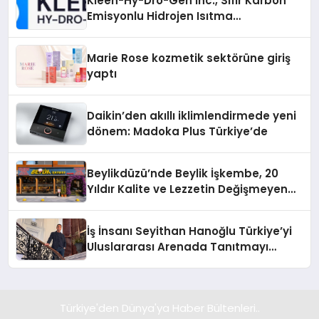
Kleen-Hy-Dro-Gen Inc., Sıfır Karbon
Emisyonlu Hidrojen Isıtma
Teknolojisinde ISO ve TSSA
Düzenleyici Onaylarını Aldı
Marie Rose kozmetik sektörüne giriş
yaptı
Daikin’den akıllı iklimlendirmede yeni
dönem: Madoka Plus Türkiye’de
Beylikdüzü’nde Beylik İşkembe, 20
Yıldır Kalite ve Lezzetin Değişmeyen
Adresi
İş İnsanı Seyithan Hanoğlu Türkiye’yi
Uluslararası Arenada Tanıtmayı
Hedefliyor
Türkiye'den Dünya'ya Haber Bültenleri..