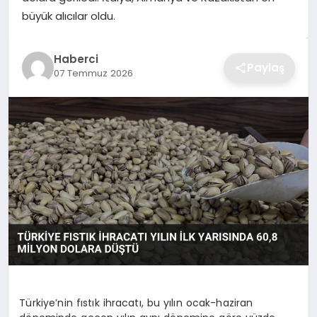
büyük alıcılar oldu.
TEKNOLOJI
YAŞAM
Haberci
Paylaş
07 Temmuz 2026
GÜNDEM
Türkiye’nin fıstık ihracatı, bu yılın ocak-haziran