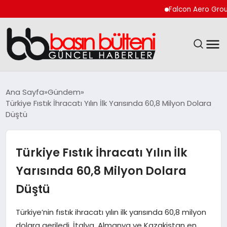
Falcon Aero Group, Kür
ANASAYFA
Ana Sayfa
Gündem
Türkiye Fıstık İhracatı Yılın İlk Yarısında 60,8 Milyon Dolara
GÜNCEL
Düştü
EKONOMI
Türkiye Fıstık İhracatı Yılın İlk
MAGAZIN
Yarısında 60,8 Milyon Dolara
Düştü
SAĞLIK
Türkiye’nin fıstık ihracatı yılın ilk yarısında 60,8 milyon
SPOR
dolara geriledi. İtalya, Almanya ve Kazakistan en