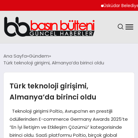
Üsküdar Belediye Başka
ANASAYFA
Ana Sayfa
Gündem
Türk teknoloji girişimi, Almanya’da birinci oldu
GÜNCEL
EKONOMI
Türk teknoloji girişimi,
Almanya’da birinci oldu
MAGAZIN
Teknoloji girişimi Poltio, Avrupa’nın en prestijli
SAĞLIK
ödüllerinden E-commerce Germany Awards 2025’te
“En İyi İletişim ve Etkileşim Çözümü” kategorisinde
SPOR
birinci oldu. SaaS platformu Poltio, birçok global