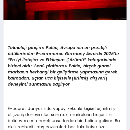
Teknoloji giri
ş
imi Poltio, Avrupa
’
n
ı
n en prestijli
ö
d
ü
llerinden E-commerce Germany Awards 2025
’
te
“
En
İ
yi
İ
leti
ş
im ve Etkile
ş
im
Çö
z
ü
m
ü”
kategorisinde
birinci oldu. SaaS platformu Poltio, bir
ç
ok global
markan
ı
n herhangi bir geli
ş
tirme yapmas
ı
na gerek
kalmadan, u
ç
tan uca ki
ş
iselle
ş
tirilmi
ş
al
ış
veri
ş
deneyimi sunmas
ı
n
ı
sa
ğ
l
ı
yor.
E-ticaret dünyasında yapay zeka ile kişiselleştirilmiş
alışveriş deneyimleri sunmak, markaların başarısını
belirleyen en önemli unsurlardan biri haline geliyor. Bu
akıllı rehberli satış çözümleri, her tüketiciye özel