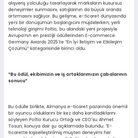
alışveriş yolculuğu tasarlayarak markaların kusursuz
deneyimler sunmasını, satışlarının da büyük oranda
artırmasını sağlıyor. Bu gelişme, e-ticaret dünyasında
yeni bir dönüşümün başlangıcını müjdelerken, yerli
teknoloji girişimi Poltio, bu alandaki yeni projesiyle
Avrupa’nın en prestijli ödüllerinden E-commerce
Germany Awards 2025’te “En İyi İletişim ve Etkileşim
Çözümü” kategorisinde birinci oldu.
“
Bu
ö
d
ü
l, ekibimizin ve i
ş
ortaklar
ı
m
ı
z
ı
n
ç
abalar
ı
n
ı
n
sonucu
”
Bu ödülle birlikte, Almanya e-ticaret pazarında önemli
bir oyuncu olduklarını bir kez daha kanıtladıklarını
söyleyen Poltio Kurucu Ortağı ve CEO’su Ahmet
Tosun, konuya dair şu açıklamada bulundu: “E-
ticarette kişiselleştirilmiş müşteri deneyimi her