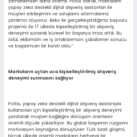
zamankinden daha önemli. Poltio olarak, markaların
yapay zeka destekli dijital alışveriş asistanları ile
müşteri etkileşimini ve satışlarını artırmalarına
yardımcı oluyoruz. Beko ile gerçekleştirdiğimiz başvuru
projemiz ile 17 ülkede kişiselleştirilmiş bir alışveriş
deneyimi sunarak küresel bir başarıya imza attık. Bu
ödül, ekibimizin ve iş ortaklarımızın çabalarının sonucu
ve başarımızın bir kanıtı oldu.”
Markalar
ı
n u
ç
tan uca ki
ş
iselle
ş
tirilmi
ş
al
ış
veri
ş
deneyimi sunmas
ı
n
ı
sa
ğ
l
ı
yor
Poltio, yapay zeka destekli dijital alışveriş asistanıyla
kullanıcıları için kişiselleştirilmiş bir alışveriş deneyimi
yaratarak müşteri bağlılığını dönüşüm oranlarını
önemli ölçüde yükseltiyor. Bu global başarının rüzgarını
motivasyon kaynağına dönüştüren Türk SaaS girişimi,
birçok ülkede önemli markaların herhangi bir