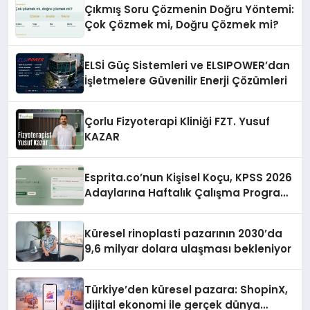
Çıkmış Soru Çözmenin Doğru Yöntemi:
Çok Çözmek mi, Doğru Çözmek mi?
ELSİ Güç Sistemleri ve ELSIPOWER’dan
İşletmelere Güvenilir Enerji Çözümleri
Çorlu Fizyoterapi Kliniği FZT. Yusuf
KAZAR
Esprita.co’nun Kişisel Koçu, KPSS 2026
Adaylarına Haftalık Çalışma Programı
Kuruyor
Küresel rinoplasti pazarının 2030’da
9,6 milyar dolara ulaşması bekleniyor
Türkiye’den küresel pazara: ShopinX,
dijital ekonomi ile gerçek dünya