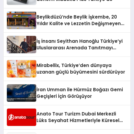
Beylikdüzü’nde Beylik İşkembe, 20
Yıldır Kalite ve Lezzetin Değişmeyen
Adresi
İş İnsanı Seyithan Hanoğlu Türkiye’yi
Uluslararası Arenada Tanıtmayı
Hedefliyor
Mirabellix, Türkiye’den dünyaya
uzanan güçlü büyümesini sürdürüyor
İran Umman ile Hürmüz Boğazı Gemi
Geçişleri İçin Görüşüyor
Anato Tour Turizm Dubai Merkezli
Lüks Seyahat Hizmetleriyle Küresel
Turizmde Öne Çıkıyor