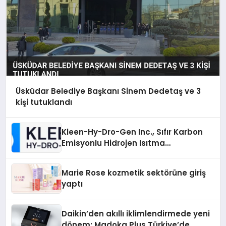
Üsküdar Belediye Başkanı Sinem Dedetaş ve 3
kişi tutuklandı
Kleen-Hy-Dro-Gen Inc., Sıfır Karbon
Emisyonlu Hidrojen Isıtma
Teknolojisinde ISO ve TSSA
Düzenleyici Onaylarını Aldı
Marie Rose kozmetik sektörüne giriş
yaptı
Daikin’den akıllı iklimlendirmede yeni
dönem: Madoka Plus Türkiye’de