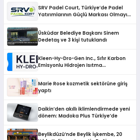
SRV Padel Court, Türkiye’de Padel
Yatırımlarının Güçlü Markası Olmayı
Sürdürüyor
Üsküdar Belediye Başkanı Sinem
Dedetaş ve 3 kişi tutuklandı
Kleen-Hy-Dro-Gen Inc., Sıfır Karbon
Emisyonlu Hidrojen Isıtma
Teknolojisinde ISO ve TSSA
Düzenleyici Onaylarını Aldı
Marie Rose kozmetik sektörüne giriş
yaptı
Daikin’den akıllı iklimlendirmede yeni
dönem: Madoka Plus Türkiye’de
Beylikdüzü’nde Beylik İşkembe, 20