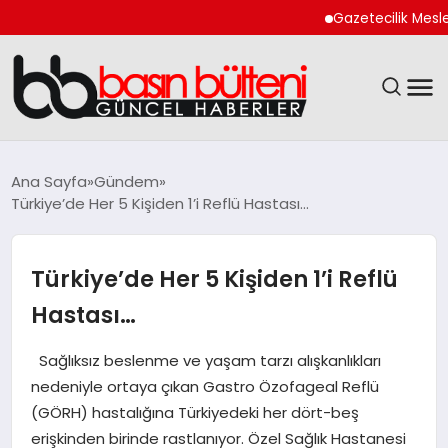
Gazetecilik Meslek Yas
ANASAYFA
Ana Sayfa
Gündem
Türkiye’de Her 5 Kişiden 1’i Reflü Hastası…
GÜNCEL
EKONOMI
Türkiye’de Her 5 Kişiden 1’i Reflü
Hastası…
MAGAZIN
Sağlıksız beslenme ve yaşam tarzı alışkanlıkları
SAĞLIK
nedeniyle ortaya çıkan Gastro Özofageal Reflü
(GÖRH) hastalığına Türkiyedeki her dört-beş
SPOR
erişkinden birinde rastlanıyor. Özel Sağlık Hastanesi