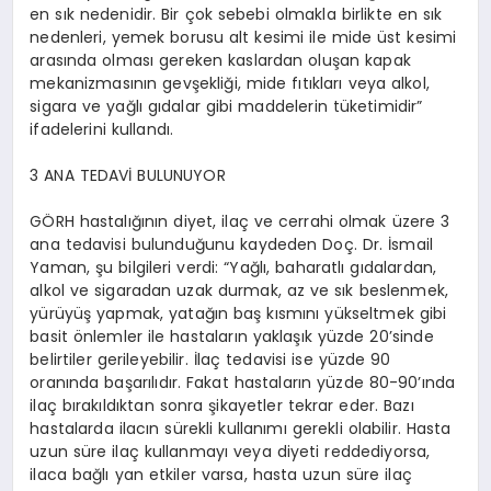
en sık nedenidir. Bir çok sebebi olmakla birlikte en sık
nedenleri, yemek borusu alt kesimi ile mide üst kesimi
arasında olması gereken kaslardan oluşan kapak
mekanizmasının gevşekliği, mide fıtıkları veya alkol,
sigara ve yağlı gıdalar gibi maddelerin tüketimidir”
ifadelerini kullandı.
3 ANA TEDAVİ BULUNUYOR
GÖRH hastalığının diyet, ilaç ve cerrahi olmak üzere 3
ana tedavisi bulunduğunu kaydeden Doç. Dr. İsmail
Yaman, şu bilgileri verdi: “Yağlı, baharatlı gıdalardan,
alkol ve sigaradan uzak durmak, az ve sık beslenmek,
yürüyüş yapmak, yatağın baş kısmını yükseltmek gibi
basit önlemler ile hastaların yaklaşık yüzde 20’sinde
belirtiler gerileyebilir. İlaç tedavisi ise yüzde 90
oranında başarılıdır. Fakat hastaların yüzde 80-90’ında
ilaç bırakıldıktan sonra şikayetler tekrar eder. Bazı
hastalarda ilacın sürekli kullanımı gerekli olabilir. Hasta
uzun süre ilaç kullanmayı veya diyeti reddediyorsa,
ilaca bağlı yan etkiler varsa, hasta uzun süre ilaç