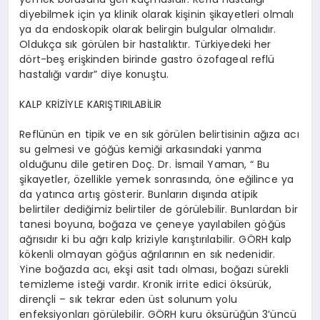
diyebilmek için ya klinik olarak kişinin şikayetleri olmalı
ya da endoskopik olarak belirgin bulgular olmalıdır.
Oldukça sık görülen bir hastalıktır. Türkiyedeki her
dört-beş erişkinden birinde gastro özofageal reflü
hastalığı vardır” diye konuştu.
KALP KRİZİYLE KARIŞTIRILABİLİR
Reflünün en tipik ve en sık görülen belirtisinin ağıza acı
su gelmesi ve göğüs kemiği arkasındaki yanma
olduğunu dile getiren Doç. Dr. İsmail Yaman, “ Bu
şikayetler, özellikle yemek sonrasında, öne eğilince ya
da yatınca artış gösterir. Bunların dışında atipik
belirtiler dediğimiz belirtiler de görülebilir. Bunlardan bir
tanesi boyuna, boğaza ve çeneye yayılabilen göğüs
ağrısıdır ki bu ağrı kalp kriziyle karıştırılabilir. GÖRH kalp
kökenli olmayan göğüs ağrılarının en sık nedenidir.
Yine boğazda acı, ekşi asit tadı olması, boğazı sürekli
temizleme isteği vardır. Kronik irrite edici öksürük,
dirençli – sık tekrar eden üst solunum yolu
enfeksiyonları görülebilir. GÖRH kuru öksürüğün 3’üncü