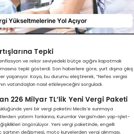
rtışlarına Tepki
enflasyon ve rekor seviyedeki bütçe açığını kapatmak
ılmasına tepki gösterdi. Son haberlere göre, yurt dışına çıkış
ler yaşanıyor. Kaya, bu durumu eleştirerek, “Nefes vergisi
nın vatandaşları nasıl etkileyeceğini sorguladı.
n 226 Milyar TL’lik Yeni Vergi Paketi
üklüğünde yeni bir vergi paketini Meclis’e sunmaya
etlerden yatırım fonlarına, Kurumlar Vergisi’nden yap-işlet-
şiklikleri öngörülüyor. Yeni vergi paketinde, engelli
ç şartının değişmesi, moto kuryelerden vergi alınması,