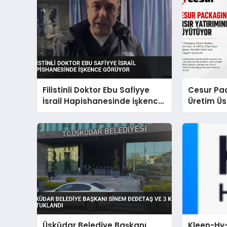
Filistinli Doktor Ebu Safiyye
Cesur Pac
İsrail Hapishanesinde İşkence
Üretim Ü
Görüyor
Üsküdar Belediye Başkanı
Kleen-Hy-