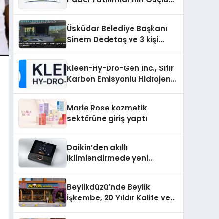
Markası Olmayı Sürdürüyor
Üsküdar Belediye Başkanı
Sinem Dedetaş ve 3 kişi
tutuklandı
Kleen-Hy-Dro-Gen Inc., Sıfır
Karbon Emisyonlu Hidrojen
Isıtma Teknolojisinde ISO ve
TSSA Düzenleyici Onaylarını
Marie Rose kozmetik
Aldı
sektörüne giriş yaptı
Daikin’den akıllı
iklimlendirmede yeni
dönem: Madoka Plus
Türkiye’de
Beylikdüzü’nde Beylik
İşkembe, 20 Yıldır Kalite ve
Lezzetin Değişmeyen Adresi