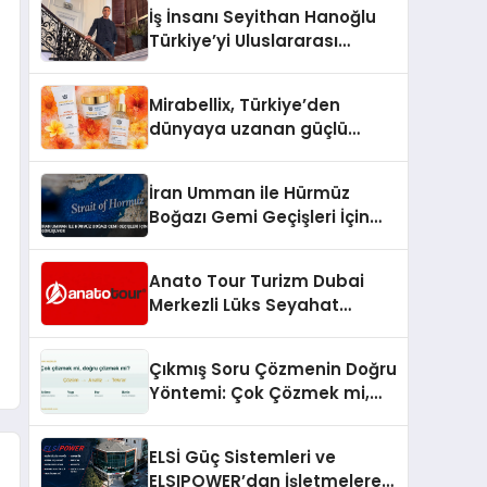
İş İnsanı Seyithan Hanoğlu
Türkiye’yi Uluslararası
Arenada Tanıtmayı
Hedefliyor
Mirabellix, Türkiye’den
dünyaya uzanan güçlü
büyümesini sürdürüyor
İran Umman ile Hürmüz
Boğazı Gemi Geçişleri İçin
Görüşüyor
Anato Tour Turizm Dubai
Merkezli Lüks Seyahat
Hizmetleriyle Küresel
Turizmde Öne Çıkıyor
Çıkmış Soru Çözmenin Doğru
Yöntemi: Çok Çözmek mi,
Doğru Çözmek mi?
ELSİ Güç Sistemleri ve
ELSIPOWER’dan İşletmelere