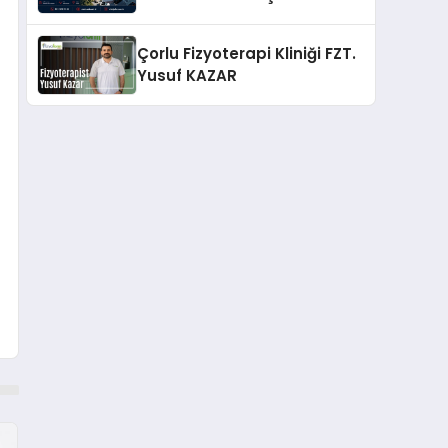
Güvenilir Enerji Çözümleri
Çorlu Fizyoterapi Kliniği FZT.
Yusuf KAZAR