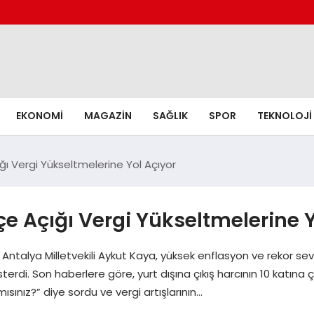
EKONOMI
MAGAZIN
SAĞLIK
SPOR
TEKNOLOJI
ğı Vergi Yükseltmelerine Yol Açıyor
e Açığı Vergi Yükseltmelerine Y
P Antalya Milletvekili Aykut Kaya, yüksek enflasyon ve rekor s
sterdi. Son haberlere göre, yurt dışına çıkış harcının 10 katına
sınız?” diye sordu ve vergi artışlarının…