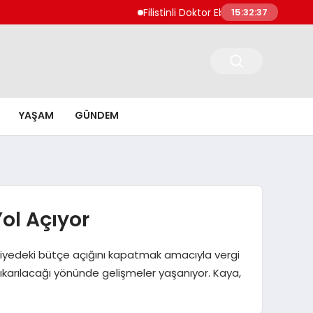
Filistinli Doktor Ebu Safiyye İsrail Hapish
15:32:38
YAŞAM
GÜNDEM
ol Açıyor
eviyedeki bütçe açığını kapatmak amacıyla vergi
 çıkarılacağı yönünde gelişmeler yaşanıyor. Kaya,