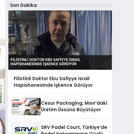
Son Dakika
Filistinli Doktor Ebu Safiyye İsrail
Hapishanesinde İşkence Görüyor
Cesur Packaging, Mısır’daki
Üretim Üssünü Büyütüyor
SRV Padel Court, Türkiye’de
Padel Yatırımlarının Güçlü