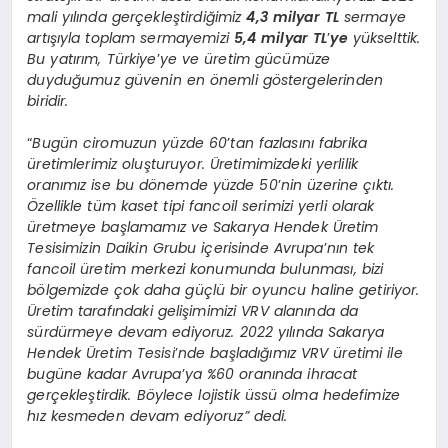
mali yılında gerçekleştirdiğimiz
4,3 milyar TL
sermaye
artışıyla toplam sermayemizi
5,4 milyar TL
’
ye
yükselttik.
Bu yatırım, Türkiye
’
ye ve üretim gücümüze
duyduğumuz güvenin en önemli göstergelerinden
biridir.
“
Bugün ciromuzun yüzde 60
’
tan fazlasını fabrika
üretimlerimiz oluşturuyor. Üretimimizdeki yerlilik
oranımız ise bu dönemde yüzde 50
’
nin üzerine çıktı.
Özellikle tüm kaset tipi fancoil serimizi yerli olarak
üretmeye başlamamız ve Sakarya Hendek Üretim
Tesisimizin Daikin Grubu içerisinde Avrupa
’
nın tek
fancoil üretim merkezi konumunda bulunması, bizi
bölgemizde çok daha güçlü bir oyuncu haline getiriyor.
Üretim tarafındaki gelişimimizi VRV alanında da
sürdürmeye devam ediyoruz. 2022 yılında Sakarya
Hendek Üretim Tesisi
’
nde başladığımız VRV üretimi ile
bugüne kadar Avrupa
’
ya %60 oranında ihracat
gerçekleştirdik. Böylece lojistik üssü olma hedefimize
hız kesmeden devam ediyoruz” dedi.