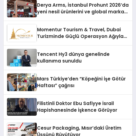
Derya Arms, İstanbul Prohunt 2026’da
yeni nesil ürünlerini ve global marka
vizyonunu sergiledi
Momentur Tourism & Travel, Dubai
Turizminde Güçlü Operasyon Ağıyla
Fark Yaratıyor
Tencent Hy3 dünya genelinde
kullanıma sunuldu
Mars Türkiye’den “Köpeğini İşe Götür
Haftası” çağrısı
Filistinli Doktor Ebu Safiyye İsrail
Hapishanesinde İşkence Görüyor
Cesur Packaging, Mısır’daki Üretim
Üssünü Büyütüyor