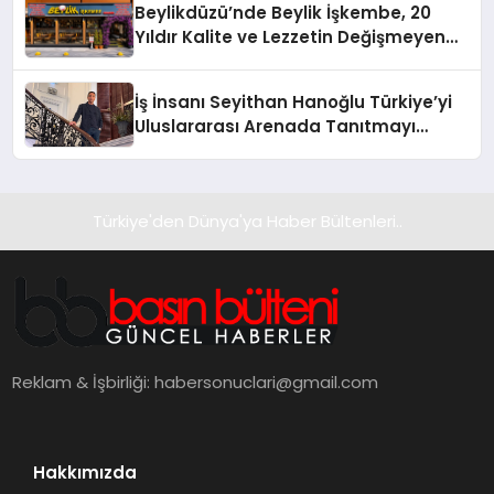
Beylikdüzü’nde Beylik İşkembe, 20
Yıldır Kalite ve Lezzetin Değişmeyen
Adresi
İş İnsanı Seyithan Hanoğlu Türkiye’yi
Uluslararası Arenada Tanıtmayı
Hedefliyor
Türkiye'den Dünya'ya Haber Bültenleri..
Reklam & İşbirliği:
habersonuclari@gmail.com
Hakkımızda