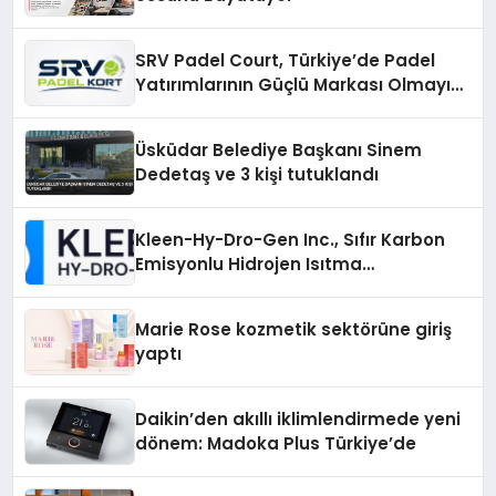
SRV Padel Court, Türkiye’de Padel
Yatırımlarının Güçlü Markası Olmayı
Sürdürüyor
Üsküdar Belediye Başkanı Sinem
Dedetaş ve 3 kişi tutuklandı
Kleen-Hy-Dro-Gen Inc., Sıfır Karbon
Emisyonlu Hidrojen Isıtma
Teknolojisinde ISO ve TSSA
Düzenleyici Onaylarını Aldı
Marie Rose kozmetik sektörüne giriş
yaptı
Daikin’den akıllı iklimlendirmede yeni
dönem: Madoka Plus Türkiye’de