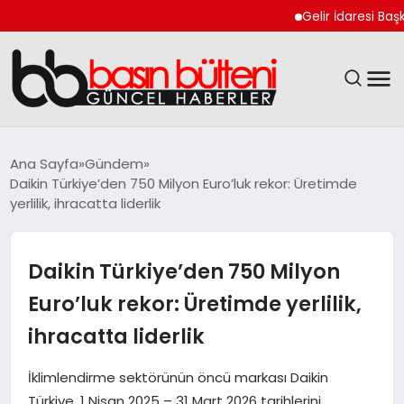
Gelir İdaresi Başkanlığı 8
ANASAYFA
Ana Sayfa
Gündem
Daikin Türkiye’den 750 Milyon Euro’luk rekor: Üretimde
GÜNCEL
yerlilik, ihracatta liderlik
EKONOMI
Daikin Türkiye’den 750 Milyon
MAGAZIN
Euro’luk rekor: Üretimde yerlilik,
ihracatta liderlik
SAĞLIK
İklimlendirme sektörünün öncü markası Daikin
SPOR
Türkiye, 1 Nisan 2025 – 31 Mart 2026 tarihlerini