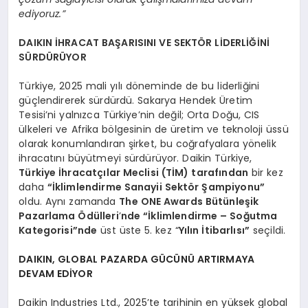
ediyoruz.”
DAIKIN İHRACAT BAŞARISINI VE SEKTÖR LİDERLİĞİNİ
SÜRDÜRÜYOR
Türkiye, 2025 mali yılı döneminde de bu liderliğini
güçlendirerek sürdürdü. Sakarya Hendek Üretim
Tesisi’ni yalnızca Türkiye’nin değil; Orta Doğu, CIS
ülkeleri ve Afrika bölgesinin de üretim ve teknoloji üssü
olarak konumlandıran şirket, bu coğrafyalara yönelik
ihracatını büyütmeyi sürdürüyor. Daikin Türkiye,
Türkiye İhracatçılar Meclisi (TİM) tarafından
bir kez
daha
“İklimlendirme Sanayii Sektör Şampiyonu”
oldu. Aynı zamanda
The ONE Awards Bütünleşik
Pazarlama Ödülleri
’
nde “İklimlendirme – Soğutma
Kategorisi”nde
üst üste 5. kez “
Yılın İtibarlısı”
seçildi.
DAIKIN, GLOBAL PAZARDA GÜCÜNÜ ARTIRMAYA
DEVAM EDİYOR
Daikin Industries Ltd., 2025’te tarihinin en yüksek global