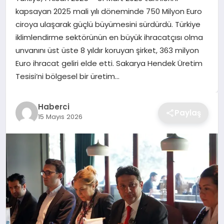
kapsayan 2025 mali yılı döneminde 750 Milyon Euro
TEKNOLOJI
ciroya ulaşarak güçlü büyümesini sürdürdü. Türkiye
iklimlendirme sektörünün en büyük ihracatçısı olma
YAŞAM
unvanını üst üste 8 yıldır koruyan şirket, 363 milyon
Euro ihracat geliri elde etti. Sakarya Hendek Üretim
GÜNDEM
Tesisi’ni bölgesel bir üretim…
Haberci
Paylaş
15 Mayıs 2026