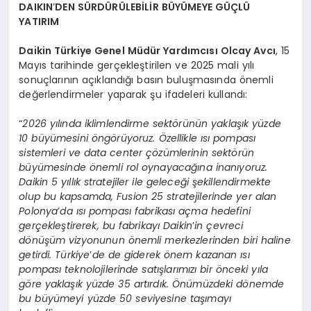
DAIKIN
’
DEN SÜRDÜRÜLEBİLİR BÜYÜMEYE GÜÇLÜ
YATIRIM
Daikin Türkiye Genel Müdür Yardımcısı Olcay Avcı
, 15
Mayıs tarihinde gerçekleştirilen ve 2025 mali yılı
sonuçlarının açıklandığı basın buluşmasında önemli
değerlendirmeler yaparak şu ifadeleri kullandı:
“
2026 yılında iklimlendirme sektörünün yaklaşık yüzde
10 büyümesini öngörüyoruz. Özellikle ısı pompası
sistemleri ve data center çözümlerinin sektörün
büyümesinde önemli rol oynayacağına inanıyoruz.
Daikin 5 yıllık stratejiler ile geleceği şekillendirmekte
olup bu kapsamda, Fusion 25 stratejilerinde yer alan
Polonya
’
da ısı pompası fabrikası açma hedefini
gerçekleştirerek, bu fabrikayı Daikin
’
in çevreci
dönüşüm vizyonunun önemli merkezlerinden biri haline
getirdi. Türkiye
’
de de giderek önem kazanan ısı
pompası teknolojilerinde satışlarımızı bir önceki yıla
göre yaklaşık yüzde 35 artırdık. Önümüzdeki dönemde
bu büyümeyi yüzde 50 seviyesine taşımayı