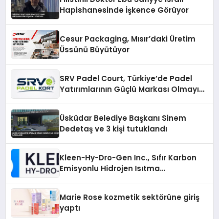
Hapishanesinde İşkence Görüyor
Cesur Packaging, Mısır’daki Üretim
Üssünü Büyütüyor
SRV Padel Court, Türkiye’de Padel
Yatırımlarının Güçlü Markası Olmayı
Sürdürüyor
Üsküdar Belediye Başkanı Sinem
Dedetaş ve 3 kişi tutuklandı
Kleen-Hy-Dro-Gen Inc., Sıfır Karbon
Emisyonlu Hidrojen Isıtma
Teknolojisinde ISO ve TSSA
Düzenleyici Onaylarını Aldı
Marie Rose kozmetik sektörüne giriş
yaptı