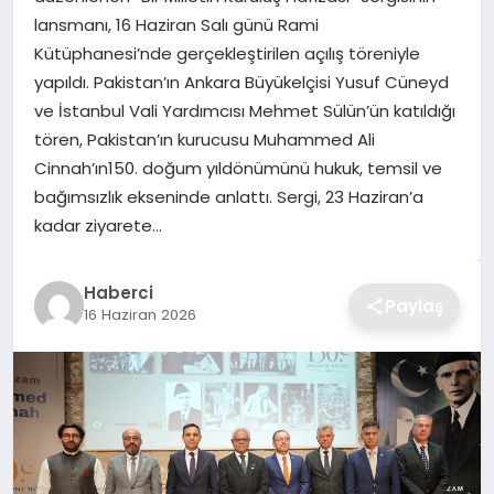
lansmanı, 16 Haziran Salı günü Rami
TEKNOLOJI
Kütüphanesi’nde gerçekleştirilen açılış töreniyle
yapıldı. Pakistan’ın Ankara Büyükelçisi Yusuf Cüneyd
YAŞAM
ve İstanbul Vali Yardımcısı Mehmet Sülün’ün katıldığı
tören, Pakistan’ın kurucusu Muhammed Ali
GÜNDEM
Cinnah’ın150. doğum yıldönümünü hukuk, temsil ve
bağımsızlık ekseninde anlattı. Sergi, 23 Haziran’a
kadar ziyarete…
Haberci
Paylaş
16 Haziran 2026