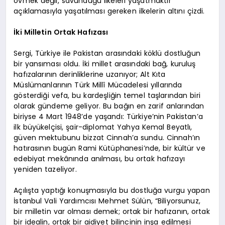
övmek değil, savunduğu ilkeleri yaşatmaktır”
açıklamasıyla yaşatılması gereken ilkelerin altını çizdi.
İki Milletin Ortak Hafızası
Sergi, Türkiye ile Pakistan arasındaki köklü dostluğun
bir yansıması oldu. İki millet arasındaki bağ, kuruluş
hafızalarının derinliklerine uzanıyor; Alt Kıta
Müslümanlarının Türk Millî Mücadelesi yıllarında
gösterdiği vefa, bu kardeşliğin temel taşlarından biri
olarak gündeme geliyor. Bu bağın en zarif anlarından
biriyse 4 Mart 1948’de yaşandı: Türkiye’nin Pakistan’a
ilk büyükelçisi, şair-diplomat Yahya Kemal Beyatlı,
güven mektubunu bizzat Cinnah’a sundu. Cinnah’ın
hatırasının bugün Rami Kütüphanesi’nde, bir kültür ve
edebiyat mekânında anılması, bu ortak hafızayı
yeniden tazeliyor.
Açılışta yaptığı konuşmasıyla bu dostluğa vurgu yapan
İstanbul Vali Yardımcısı Mehmet Sülün, “Biliyorsunuz,
bir milletin var olması demek; ortak bir hafızanın, ortak
bir idealin, ortak bir aidiyet bilincinin inşa edilmesi