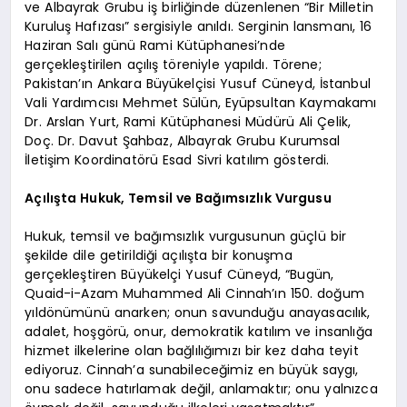
ve Albayrak Grubu iş birliğinde düzenlenen “Bir Milletin
Kuruluş Hafızası” sergisiyle anıldı. Serginin lansmanı, 16
Haziran Salı günü Rami Kütüphanesi’nde
gerçekleştirilen açılış töreniyle yapıldı. Törene;
Pakistan’ın Ankara Büyükelçisi Yusuf Cüneyd, İstanbul
Vali Yardımcısı Mehmet Sülün, Eyüpsultan Kaymakamı
Dr. Arslan Yurt, Rami Kütüphanesi Müdürü Ali Çelik,
Doç. Dr. Davut Şahbaz, Albayrak Grubu Kurumsal
İletişim Koordinatörü Esad Sivri katılım gösterdi.
Açılışta Hukuk, Temsil ve Bağımsızlık Vurgusu
Hukuk, temsil ve bağımsızlık vurgusunun güçlü bir
şekilde dile getirildiği açılışta bir konuşma
gerçekleştiren Büyükelçi Yusuf Cüneyd, “Bugün,
Quaid-i-Azam Muhammed Ali Cinnah’ın 150. doğum
yıldönümünü anarken; onun savunduğu anayasacılık,
adalet, hoşgörü, onur, demokratik katılım ve insanlığa
hizmet ilkelerine olan bağlılığımızı bir kez daha teyit
ediyoruz. Cinnah’a sunabileceğimiz en büyük saygı,
onu sadece hatırlamak değil, anlamaktır; onu yalnızca