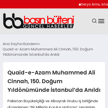
Derya Arms, İstanbul Pr
ANASAYFA
Ana Sayfa
Gündem
Quaid-e-Azam Muhammed Ali Cinnah, 150. Doğum
GÜNCEL
Yıldönümünde İstanbul’da Anıldı
EKONOMI
Quaid-e-Azam Muhammed Ali
MAGAZIN
Cinnah, 150. Doğum
Yıldönümünde İstanbul’da Anıldı
SAĞLIK
Pakistan Büyükelçiliği ve Albayrak Grubu iş birliğinde
SPOR
düzenlenen “Bir Milletin Kuruluş Hafızası” sergisinin