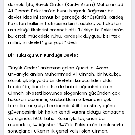
demek. İşte, Büyük Önder (Kaid-i Azam) Muhammed
Ali Cinnah Pakistan’da bunu başardı. Bağımsız bir
devlet idealini somut bir gerçeğe dönüştürdü. Kardeş
Pakistan halkının hafızasına birlik, adalet, ve hukukun
üstünlüğü ilkelerini emanet etti. Türkiye ile Pakistan’ın
bu ortak mücadele ruhu, kardeşlik duygusu bizi “tek
millet, iki devlet” gibi yaptı” dedi.
Bir Hukukçunun Kurduğu Devlet
“Büyük Önder” anlamına gelen Quaid-e-Azam
unvanıyla anılan Muhammed Ali Cinnah, bir hukukçu
olarak çıktığı yolda bir devletin kurucu lideri oldu.
Londra’da, Lincoln’s Inn’de hukuk öğrenimi gören
Cinnah, siyaseti boyunca sloganların gücünden çok
hukukun düzenine, kalabalıkların öfkesinden çok
temsilin meşruiyetine inandı. Adil temsilin yegâne
güvencesinin bir halkın kendi vatanı olduğu kanaatine
vardığında, 1940 Lahor Kararı’yla taçlanan bu
mücadele, 14 Ağustos 1947’de Pakistan’ın kuruluşuyla
sonuçlandı. Ülkenin ilk genel valisi olan Cinnah,