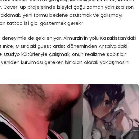
or. Cover-up projelerinde izleyici çoğu zaman yalnızca son
i saklamak, yeni formu bedene oturtmak ve çalışmayı
bir tattoo işi gibi göstermek gerekir.
i deneyimle de şekilleniyor. Aimurzin’in yolu Kazakistan’daki
 Ink’e, Mısır’daki guest artist döneminden Antalya’daki
 ve stüdyo kültürleriyle çalışmak, onun realizme sabit bir
 yeniden kurulması gereken bir alan olarak yaklaşmasını