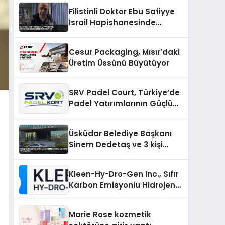
Filistinli Doktor Ebu Safiyye
İsrail Hapishanesinde
İşkence Görüyor
Cesur Packaging, Mısır’daki
Üretim Üssünü Büyütüyor
SRV Padel Court, Türkiye’de
Padel Yatırımlarının Güçlü
Markası Olmayı Sürdürüyor
Üsküdar Belediye Başkanı
Sinem Dedetaş ve 3 kişi
tutuklandı
Kleen-Hy-Dro-Gen Inc., Sıfır
Karbon Emisyonlu Hidrojen
Isıtma Teknolojisinde ISO ve
TSSA Düzenleyici Onaylarını
Marie Rose kozmetik
Aldı