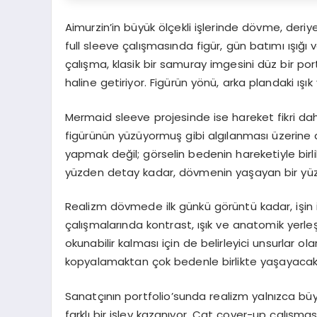
Aimurzin’in büyük ölçekli işlerinde dövme, deriy
full sleeve çalışmasında figür, gün batımı ışığı v
çalışma, klasik bir samuray imgesini düz bir por
haline getiriyor. Figürün yönü, arka plandaki ışık
Mermaid sleeve projesinde ise hareket fikri dah
figürünün yüzüyormuş gibi algılanması üzerine 
yapmak değil; görselin bedenin hareketiyle birl
yüzden detay kadar, dövmenin yaşayan bir yüze
Realizm dövmede ilk günkü görüntü kadar, işin i
çalışmalarında kontrast, ışık ve anatomik yerle
okunabilir kalması için de belirleyici unsurlar ol
kopyalamaktan çok bedenle birlikte yaşayacak 
Sanatçının portfolio’sunda realizm yalnızca bü
farklı bir işlev kazanıyor. Cat cover-up çalışma