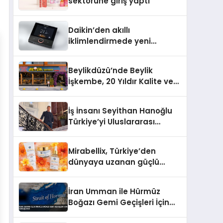
sektörüne giriş yaptı
Daikin’den akıllı
iklimlendirmede yeni
dönem: Madoka Plus
Türkiye’de
Beylikdüzü’nde Beylik
İşkembe, 20 Yıldır Kalite ve
Lezzetin Değişmeyen Adresi
İş İnsanı Seyithan Hanoğlu
Türkiye’yi Uluslararası
Arenada Tanıtmayı
Hedefliyor
Mirabellix, Türkiye’den
dünyaya uzanan güçlü
büyümesini sürdürüyor
İran Umman ile Hürmüz
Boğazı Gemi Geçişleri İçin
Görüşüyor