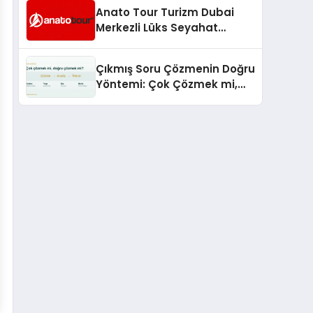
Anato Tour Turizm Dubai
Merkezli Lüks Seyahat
Hizmetleriyle Küresel
Turizmde Öne Çıkıyor
Çıkmış Soru Çözmenin Doğru
Yöntemi: Çok Çözmek mi,
Doğru Çözmek mi?