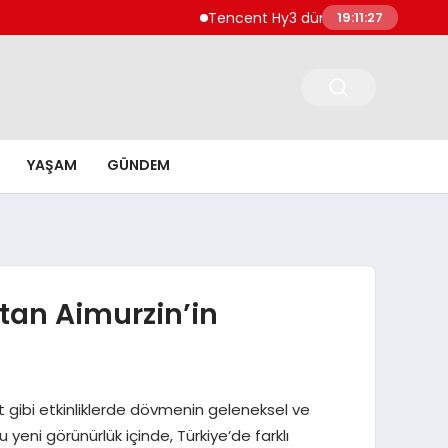
Tencent Hy3 dünya genelinde kullanıma sunul
19:11:29
YAŞAM
GÜNDEM
tan Aimurzin’in
est gibi etkinliklerde dövmenin geleneksel ve
u yeni görünürlük içinde, Türkiye’de farklı