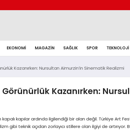
EKONOMI
MAGAZIN
SAĞLIK
SPOR
TEKNOLOJI
ürlük Kazanırken: Nursultan Aimurzin’in Sinematik Realizmi
 Görünürlük Kazanırken: Nursul
kapalı kapılar ardında ilgilendiği bir alan değil. Türkiye Art F
m gibi teknik açıdan zorlayıcı stillere olan ilgiyi de artırıyor. B