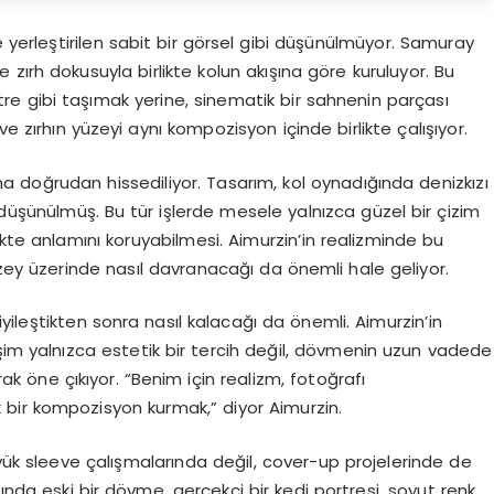
e yerleştirilen sabit bir görsel gibi düşünülmüyor. Samuray
e zırh dokusuyla birlikte kolun akışına göre kuruluyor. Bu
tre gibi taşımak yerine, sinematik bir sahnenin parçası
 ve zırhın yüzeyi aynı kompozisyon içinde birlikte çalışıyor.
a doğrudan hissediliyor. Tasarım, kol oynadığında denizkızı
düşünülmüş. Bu tür işlerde mesele yalnızca güzel bir çizim
ikte anlamını koruyabilmesi. Aimurzin’in realizminde bu
y üzerinde nasıl davranacağı da önemli hale geliyor.
yileştikten sonra nasıl kalacağı da önemli. Aimurzin’in
şim yalnızca estetik bir tercih değil, dövmenin uzun vadede
arak öne çıkıyor. “Benim için realizm, fotoğrafı
bir kompozisyon kurmak,” diyor Aimurzin.
yük sleeve çalışmalarında değil, cover-up projelerinde de
sında eski bir dövme, gerçekçi bir kedi portresi, soyut renk